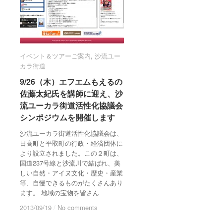
イベント＆ツアーご案内
イベント＆ツアーご案内
,
沙流ユー
沙流ユー
カラ街道
カラ街道
9/26（木）エフエムもえるの
9/26（木）エフエムもえるの
佐藤太紀氏を講師に迎え、沙
佐藤太紀氏を講師に迎え、沙
流ユーカラ街道活性化協議会
流ユーカラ街道活性化協議会
シンポジウムを開催します
シンポジウムを開催します
沙流ユーカラ街道活性化協議会は、
日高町と平取町の行政・経済団体に
より設立されました。この２町は、
国道237号線と沙流川で結ばれ、美
しい自然・アイヌ文化・歴史・産業
等、自慢できるものがたくさんあり
ます。 地域の宝物を皆さん
2013/09/19
2013/09/19
/
/
No comments
No comments