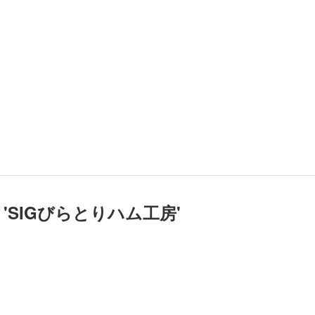
'
SIGびらとりハム工房
'