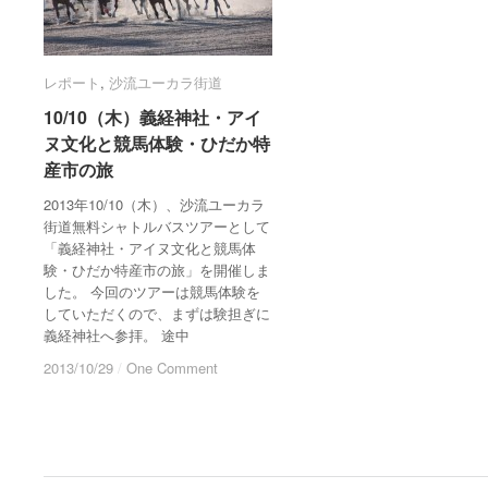
レポート
レポート
,
沙流ユーカラ街道
沙流ユーカラ街道
10/10（木）義経神社・アイ
10/10（木）義経神社・アイ
ヌ文化と競馬体験・ひだか特
ヌ文化と競馬体験・ひだか特
産市の旅
産市の旅
2013年10/10（木）、沙流ユーカラ
街道無料シャトルバスツアーとして
「義経神社・アイヌ文化と競馬体
験・ひだか特産市の旅」を開催しま
した。 今回のツアーは競馬体験を
していただくので、まずは験担ぎに
義経神社へ参拝。 途中
2013/10/29
2013/10/29
/
/
One Comment
One Comment