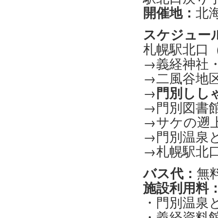
開催地：
北
スケジュー
札幌駅北口（
→義経神社
→二風谷地
→
門別しし
→門別図書
→サケの遡
→門別温泉
→札幌駅北口
バス代：
無
施設利用料
・門別温泉と
・義経資料館 