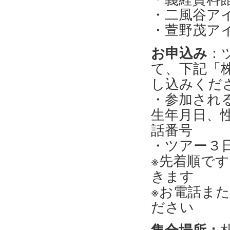
・二風谷アイ
・萱野茂アイ
お申込み
：
て、下記「
し込みくだ
・参加され
生年月日、
話番号
・ツアー３
※先着順で
きます
※お電話ま
ださい
集合場所：