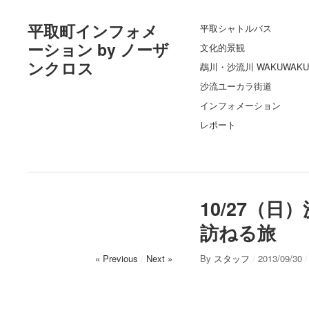
平取町インフォメ
平取シャトルバス
ーション by ノーザ
文化的景観
ンクロス
鵡川・沙流川 WAKUWAKU
沙流ユーカラ街道
インフォメーション
レポート
10/27（
訪ねる旅
« Previous
/
Next »
By
スタッフ
/
2013/09/30
/