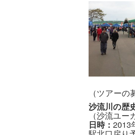
（ツアーの
沙流川の歴
（沙流ユー
日時：
201
駅北口戻り