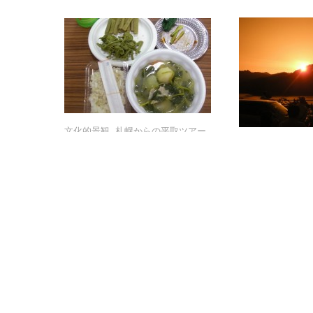
文化的景観
文化的景観
,
札幌からの平取ツアー
札幌からの平取ツアー
文化的景観
文化的景観
,
札幌
札幌
5/16（土）キナアカ
5/16（土）キナアカ
（山菜
（山菜
ラ
ラ
6/20(土)オプ
6/20(土)オプ
採り）体験ツアー（平取町文
採り）体験ツアー（平取町文
シ
シ
賞（平取町文
賞（平取町文
化的景観シャトルバス）
化的景観シャトルバス）
ルバス）
ルバス）
5/16（土）キナアカラ（山菜採り）
体験ツアー （平取町文化的景観シ
6/20(土)オプシ
ャトルバス） キナアカラ体験のイ
取町文化的景観シ
メージ 平取町の二風谷(にぶたに)に
プシヌプリは、ア
ある「イオルの森」に出かけて、春
で「昔、十勝の方
の自然の恵みである山菜を採取（キ
に攻めてきた。そ
ナアカラ）する方法や
ムイ( アイヌに生
が、互いに血