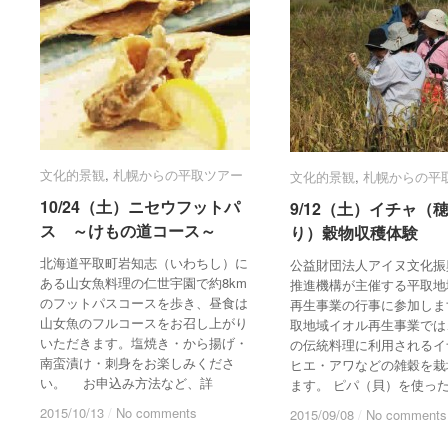
文化的景観
文化的景観
,
札幌からの平取ツアー
札幌からの平取ツアー
文化的景観
文化的景観
,
札幌からの平
札幌からの平
10/24（土）ニセウフットパ
10/24（土）ニセウフットパ
9/12（土）イチャ（
9/12（土）イチャ（
ス ～けもの道コース～
ス ～けもの道コース～
り）穀物収穫体験
り）穀物収穫体験
北海道平取町岩知志（いわちし）に
公益財団法人アイヌ文化振
ある山女魚料理の仁世宇園で約8km
推進機構が主催する平取地
のフットパスコースを歩き、昼食は
再生事業の行事に参加しま
山女魚のフルコースをお召し上がり
取地域イオル再生事業では
いただきます。塩焼き・から揚げ・
の伝統料理に利用されるイ
南蛮漬け・刺身をお楽しみくださ
ヒエ・アワなどの雑穀を栽
い。 お申込み方法など、詳
ます。 ピパ（貝）を使っ
2015/10/13
2015/10/13
/
/
No comments
No comments
2015/09/08
2015/09/08
/
/
No comments
No comments