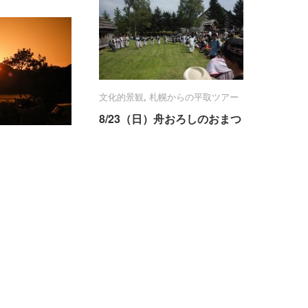
文化的景観
文化的景観
,
札幌からの平取ツアー
札幌からの平取ツアー
8/23（日）舟おろしのおまつ
8/23（日）舟おろしのおまつ
り「チ
り「チ
サンケ」
サンケ」
プ
プ
からの平取ツアー
からの平取ツアー
8/23（日）舟おろしのおまつり「チ
ヌプリ夕日観
ヌプリ夕日観
プサンケ」 （平取町文化的景観シ
化的景観シャト
化的景観シャト
ャトルバス） アイヌ民族の伝統儀
式のひとつ「チプサンケ」。チプサ
ンケとはアイヌ語で舟おろしを意味
ヌプリ 夕日観賞 （平
する儀式のことです。カムイノミ
ャトルバス） オ
（儀礼）、古式舞踊の見学や
イヌ伝承地の一つ
のアイヌが沙流川
2015/07/28
2015/07/28
/
/
One Comment
One Comment
の時オキクルミカ
活文化を教えた神)