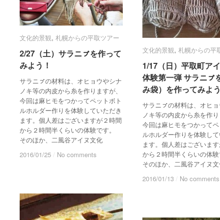
文化的景観
文化的景観
,
札幌からの平取ツアー
札幌からの平取ツアー
文化的景観
文化的景観
,
札幌からの平
札幌からの平
2/27（土）サラニㇷ゚を作って
2/27（土）サラニㇷ゚を作って
みよう！
みよう！
1/17（日）平取町ア
1/17（日）平取町ア
体験第一弾 サラニㇷ゚
体験第一弾 サラニㇷ゚
サラニㇷ゚の材料は、オヒョウやシナ
み袋）を作ってみよ
み袋）を作ってみよ
ノキ等の内皮から糸を作りますが、
今回は麻ヒモをつかってペットボト
サラニㇷ゚の材料は、オヒ
ルホルダー作りを体験していただき
ノキ等の内皮から糸を作り
ます。個人差はございますが２時間
今回は麻ヒモをつかってペ
から２時間半くらいの体験です。
ルホルダー作りを体験して
そのほか、二風谷アイヌ文化
ます。個人差はございます
から２時間半くらいの体験
2016/01/25
2016/01/25
/
/
No comments
No comments
そのほか、二風谷アイヌ文
2016/01/13
2016/01/13
/
/
No comments
No comments