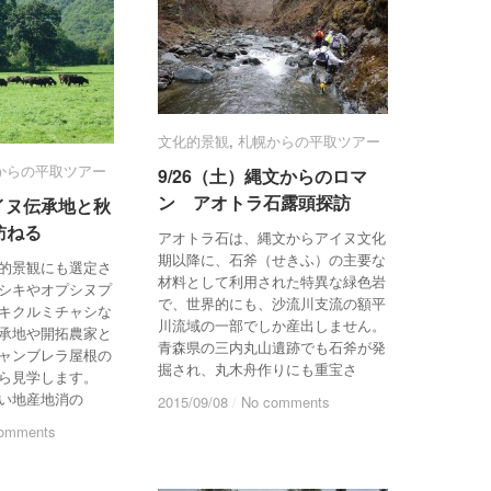
文化的景観
文化的景観
,
札幌からの平取ツアー
札幌からの平取ツアー
からの平取ツアー
からの平取ツアー
9/26（土）縄文からのロマ
9/26（土）縄文からのロマ
ン アオトラ石露頭探訪
ン アオトラ石露頭探訪
アイヌ伝承地と秋
アイヌ伝承地と秋
訪ねる
訪ねる
アオトラ石は、縄文からアイヌ文化
期以降に、石斧（せきふ）の主要な
的景観にも選定さ
材料として利用された特異な緑色岩
シキやオプシヌプ
で、世界的にも、沙流川支流の額平
キクルミチャシな
川流域の一部でしか産出しません。
承地や開拓農家と
青森県の三内丸山遺跡でも石斧が発
ャンブレラ屋根の
掘され、丸木舟作りにも重宝さ
ら見学します。
い地産地消の
2015/09/08
2015/09/08
/
/
No comments
No comments
omments
omments