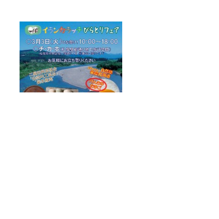
伝統的工芸品
伝統的工芸品
,
文化的景観
文化的景観
,
札幌か
札幌か
らの平取ツアー
らの平取ツアー
3/3（火）チ・カ・ホで「イ
3/3（火）チ・カ・ホで「イ
ランカラプテびらとりフェ
ランカラプテびらとりフェ