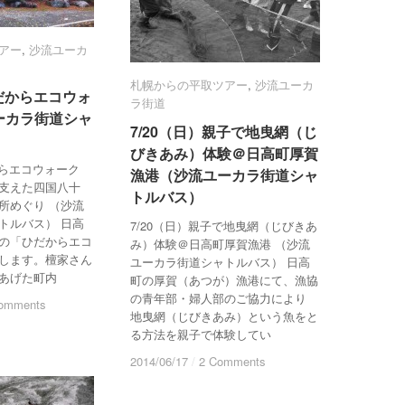
アー
アー
,
沙流ユーカ
沙流ユーカ
札幌からの平取ツアー
札幌からの平取ツアー
,
沙流ユーカ
沙流ユーカ
ひだからエコウォ
ひだからエコウォ
ラ街道
ラ街道
ーカラ街道シャ
ーカラ街道シャ
7/20（日）親子で地曳網（じ
7/20（日）親子で地曳網（じ
びきあみ）体験＠日高町厚賀
びきあみ）体験＠日高町厚賀
からエコウォーク
漁港（沙流ユーカラ街道シャ
漁港（沙流ユーカラ街道シャ
支えた四国八十
トルバス）
トルバス）
所めぐり （沙流
トルバス） 日高
7/20（日）親子で地曳網（じびきあ
の「ひだからエコ
み）体験＠日高町厚賀漁港 （沙流
します。檀家さん
ユーカラ街道シャトルバス） 日高
あげた町内
町の厚賀（あつが）漁港にて、漁協
の青年部・婦人部のご協力により
omments
omments
地曳網（じびきあみ）という魚をと
る方法を親子で体験してい
2014/06/17
2014/06/17
/
/
2 Comments
2 Comments