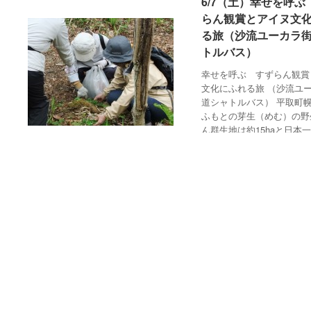
6/7（土）幸せを呼ぶ
6/7（土）幸せを呼ぶ
らん観賞とアイヌ文
らん観賞とアイヌ文
る旅（沙流ユーカラ
る旅（沙流ユーカラ
トルバス）
トルバス）
幸せを呼ぶ すずらん観賞
文化にふれる旅 （沙流ユ
道シャトルバス） 平取町
ふもとの芽生（めむ）の野
ん群生地は約15haと日本
札幌からの平取ツアー
札幌からの平取ツアー
,
沙流ユーカ
沙流ユーカ
誇っています。 多くの人
ラ街道
ラ街道
み入れることによって絶滅
5/10（土）キナカ
5/10（土）キナカ
（山菜採
（山菜採
2014/05/23
2014/05/23
/
/
One Commen
One Commen
ラ
ラ
り）体験ツアー（沙流ユーカ
り）体験ツアー（沙流ユーカ
ラ街道シャトルバス）[満席
ラ街道シャトルバス）[満席
御礼]
御礼]
キナカラ（山菜採り）体験ツアー
～にぶたに湖周辺自然体験プログラ
ム併催 （沙流ユーカラ街道シャト
ルバス） [満席御礼] 平取町の二風
谷(にぶたに)にある「イオルの森」