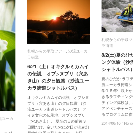
札幌からの平取ツ
札幌からの平取ツ
ラ街道
ラ街道
札幌からの平取ツアー
札幌からの平取ツアー
,
沙流ユーカ
沙流ユーカ
8/2(土)夏の
8/2(土)夏の
ラ街道
ラ街道
ング体験（沙
ング体験（沙
6/21（土）オキクルミカムイ
6/21（土）オキクルミカムイ
シャトルバス
シャトルバス
の伝説 オプ
の伝説 オプ
ヌプリ（穴あ
ヌプリ（穴あ
シ
シ
夏のひだか ラフ
き山）の夕日観賞（沙流ユー
き山）の夕日観賞（沙流ユー
流ユーカラ街道シ
カラ街道シャトルバス）
カラ街道シャトルバス）
学生５年生以上か
きるラフティング
オキクルミカムイの伝説 オプシヌ
ティング体験は、
プリ（穴あき山）の夕日観賞 （沙
アドベンチャーズ
流ユーカラ街道シャトルバス） ア
るプログラムに参
イヌ文化の伝承地、オプシヌプリ
流ユーカ
流ユーカ
（穴あき山）。 夏至の日の前後３
2014/06/10
2014/06/10
/
/
No c
No c
日間だけ、空いた穴に夕日が沈み幻
想的な光景が見られます。 夕日