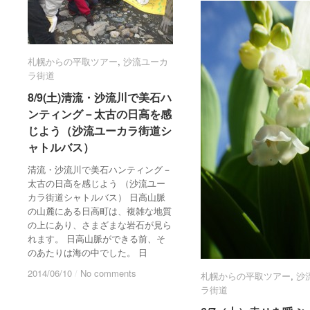
札幌からの平取ツアー
札幌からの平取ツアー
,
沙流ユーカ
沙流ユーカ
ラ街道
ラ街道
8/9(土)清流・沙流川で美石ハ
8/9(土)清流・沙流川で美石ハ
ンティング－太古の日高を感
ンティング－太古の日高を感
じよう（沙流ユーカラ街道シ
じよう（沙流ユーカラ街道シ
ャトルバス）
ャトルバス）
清流・沙流川で美石ハンティング－
太古の日高を感じよう （沙流ユー
カラ街道シャトルバス） 日高山脈
の山麓にある日高町は、複雑な地質
の上にあり、さまざまな岩石が見ら
れます。 日高山脈ができる前、そ
のあたりは海の中でした。 日
2014/06/10
2014/06/10
/
/
No comments
No comments
札幌からの平取ツアー
札幌からの平取ツアー
,
沙
沙
ラ街道
ラ街道