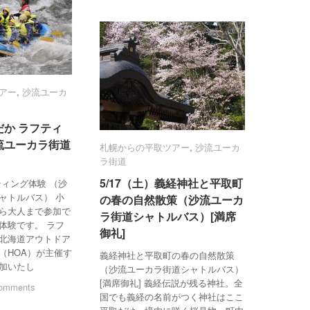
アー
アー
,
沙流ユーカ
沙流ユーカ
ひだか ラフティ
ひだか ラフティ
流ユーカラ街道
流ユーカラ街道
札幌からの平取ツアー
札幌からの平取ツアー
,
沙流ユーカ
沙流ユーカ
）
）
ラ街道
ラ街道
5/17（土）義経神社と平取町
5/17（土）義経神社と平取町
ティング体験 （沙
ャトルバス） 小
の春の自然散策（沙流ユーカ
の春の自然散策（沙流ユーカ
ら大人まで参加で
ラ街道シャトルバス）[満席
ラ街道シャトルバス）[満席
体験です。 ラフ
御礼]
御礼]
北海道アウトドア
（HOA）が主催す
義経神社と平取町の春の自然散策
加いたし
（沙流ユーカラ街道シャトルバス）
[満席御礼] 義経伝説が残る神社。全
omments
omments
国でも義経の名前がつく神社はここ