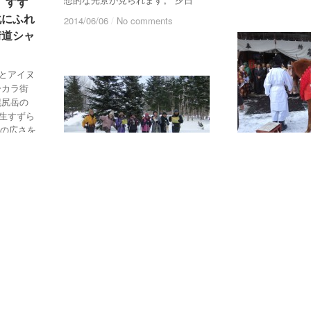
 すず
 すず
化にふれ
化にふれ
2014/06/06
2014/06/06
/
/
No comments
No comments
街道シャ
街道シャ
とアイヌ
ーカラ街
幌尻岳の
生すずら
一の広さを
が足を踏
イベント＆ツアー
イベント＆ツアー
カラ街道
カラ街道
t
t
イベント＆ツアーご案内
イベント＆ツアーご案内
,
沙流ユー
沙流ユー
2/4（火）義
2/4（火）義
カラ街道
カラ街道
と とねっこ
と とねっこ
1/12（日）冬のひだかを満喫
1/12（日）冬のひだかを満喫
カラ街道モニ
カラ街道モニ
～林間フットパス～（沙流ユ
～林間フットパス～（沙流ユ
義経神社初午祭と
ーカラ街道モニターツアー）
ーカラ街道モニターツアー）
（沙流ユーカラ街
ー） 義経伝説が
冬のひだかを満喫～林間フットパス
経神社の「初午祭
～ （沙流ユーカラ街道モニターツ
のとねっこの湯で
アー） [ツアーの募集は終了しまし