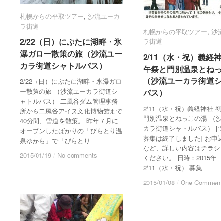
札幌からの平取ツアー
札幌からの平取ツアー
,
沙流ユーカ
沙流ユーカ
ラ街道
ラ街道
札幌からの平取ツアー
札幌からの平取ツアー
,
沙
沙
2/22（日）にぶたに湖畔・氷
2/22（日）にぶたに湖畔・氷
ラ街道
ラ街道
瀑ガロー散策の旅（沙流ユー
瀑ガロー散策の旅（沙流ユー
2/11（水・祝）義経神
2/11（水・祝）義経神
カラ街道シャトルバス）
カラ街道シャトルバス）
午祭と門別温泉とね
午祭と門別温泉とね
（沙流ユーカラ街道
（沙流ユーカラ街道
2/22（日）にぶたに湖畔・氷瀑ガロ
ー散策の旅 （沙流ユーカラ街道シ
バス）
バス）
ャトルバス） 二風谷ダム管理事務
2/11（水・祝）義経神社 
所から二風谷アイヌ文化博物館まで
門別温泉とねっこの湯 （
40分間、雪道を散策。 昨年７月に
カラ街道シャトルバス） [
オープンしたばかりの「びらとり温
募集は終了しました] お申
泉ゆから」で「びらとり
など、詳しい内容はチラシ
2015/01/19
2015/01/19
/
/
No comments
No comments
ください。 日時：2015年
2/11（水・祝） 募集
2015/01/08
2015/01/08
/
/
One Commen
One Commen