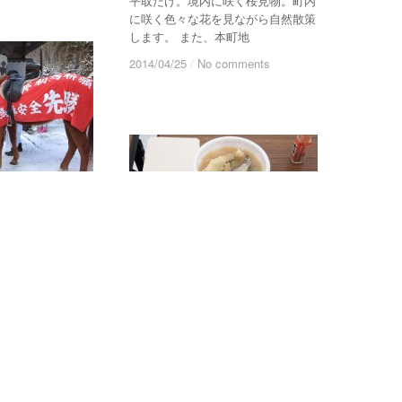
平取だけ。境内に咲く桜見物。町内
に咲く色々な花を見ながら自然散策
します。 また、本町地
2014/04/25
2014/04/25
/
/
No comments
No comments
ご案内
ご案内
,
沙流ユー
沙流ユー
経神社初午祭
経神社初午祭
の湯（沙流ユー
の湯（沙流ユー
レポート
レポート
,
沙流ユーカラ街道
沙流ユーカラ街道
ターツアー）
ターツアー）
10/27（日）沙流川の歴史文
10/27（日）沙流川の歴史文
 とねっこの湯
化と「門別ししゃも祭り」を
化と「門別ししゃも祭り」を
道モニターツア
訪ねる旅を開催しました
訪ねる旅を開催しました
伝わる平取町の義
」をみて、日高町
10/27（日）、「沙流川の歴史文化
体をほぐしていた
と「門別ししゃも祭り」を訪ねる