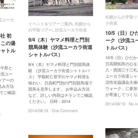
札幌からの平取ツ
札幌からの平取ツ
流ユーカ
流ユーカ
ラ街道
ラ街道
イベント＆ツアーご案内
イベント＆ツアーご案内
,
札幌から
札幌から
の平取ツアー
の平取ツアー
,
沙流ユーカラ街道
沙流ユーカラ街道
10/5（日）
10/5（日）
社 初
社 初
9/4（木）ヤマメ料理と門別
9/4（木）ヤマメ料理と門別
ーク（沙流ユ
ーク（沙流ユ
っこの湯
っこの湯
競馬体験（沙流ユーカラ街道
競馬体験（沙流ユーカラ街道
トルバス）
トルバス）
シャトル
シャトル
シャトルバス）
シャトルバス）
10/5（日）ひだ
日高開拓民の心を
9/4（木）ヤマメ料理と門別競馬体
初午祭と
八・西国三十三札
験 （沙流ユーカラ街道シャトルバ
沙流ユー
ユーカラ街道シャ
ス） 平取町仁世宇のヤマメ料理を
ツアーの
活性化協議会主催
味わい、日高町門別の門別競馬場で
込み方法
ウォーク」に参加
競馬を見学します。 お申込み方法
でご確認
が寄進してつくり
など、詳しい内容はチラシでご確認
ください。 日時：2014
2014/08/19
2014/08/19
/
/
No c
No c
2014/08/19
2014/08/19
/
/
One Comment
One Comment
t
t