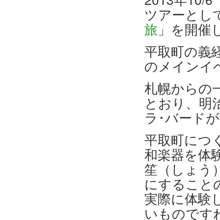
ツアーとし
旅
」を開催
平取町の義
のメインイ
札幌からの
とおり、明
ラ･バード
平取町につ
和楽器を体
笙（しょう
にすること
実際に体験
いものです