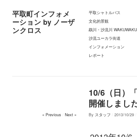
平取町インフォメ
平取シャトルバス
ーション by ノーザ
文化的景観
ンクロス
鵡川・沙流川 WAKUWAKU
沙流ユーカラ街道
インフォメーション
レポート
10/6（日
開催しまし
« Previous
/
Next »
By
スタッフ
/
2013/10/29
/
2013年1