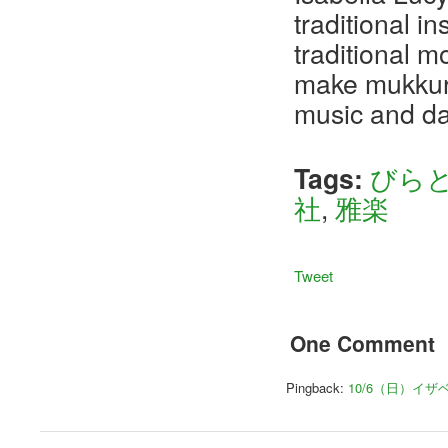
traditional i
traditional m
make mukkur 
music and da
Tags:
びら
社
,
雅楽
Tweet
One Comment
Pingback:
10/6（日）イ