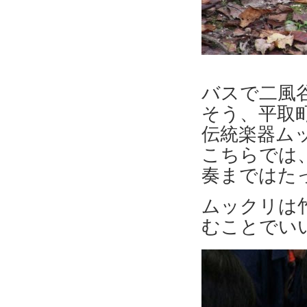
バスで二風
そう、平取
伝統楽器ム
こちらでは
奏まではた
ムックリは
むことでい