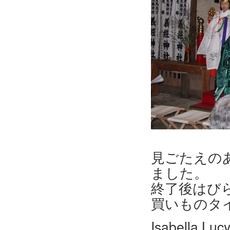
見ごたえの
ました。
終了後はび
買いものタ
Isabella Luc