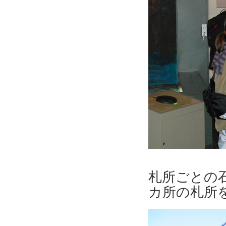
札所ごとの
カ所の札所