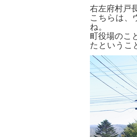
右左府村戸
こちらは、
ね。
町役場のこ
たというこ