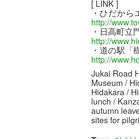
[ LINK ]
・ひだから
http://www.t
・日高町立
http://www.h
・道の駅「
http://www.h
Jukai Road 
Museum / Hid
Hidakara / H
lunch / Kanzan
autumn leave
sites for pil