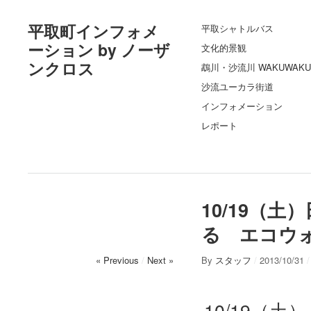
平取町インフォメ
平取シャトルバス
ーション by ノーザ
文化的景観
ンクロス
鵡川・沙流川 WAKUWAKU
沙流ユーカラ街道
インフォメーション
レポート
10/19（
る エコウ
« Previous
/
Next »
By
スタッフ
/
2013/10/31
/
10/19（