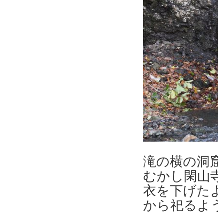
滝の横の洞
むかし閑山
衣を下げた
から祀るよ