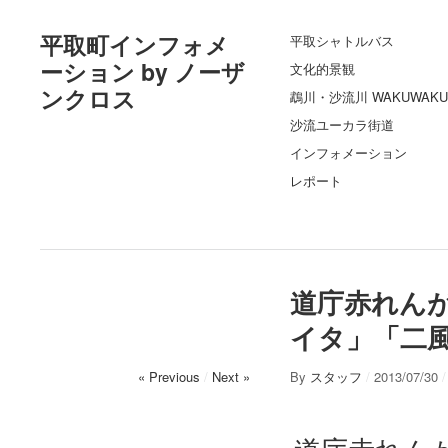
平取町インフォメ
平取シャトルバス
ーション by ノーザ
文化的景観
ンクロス
鵡川・沙流川 WAKUWAKU
沙流ユーカラ街道
インフォメーション
レポート
道庁赤れん
イタ」「二
« Previous
/
Next »
By
スタッフ
/
2013/07/30
/