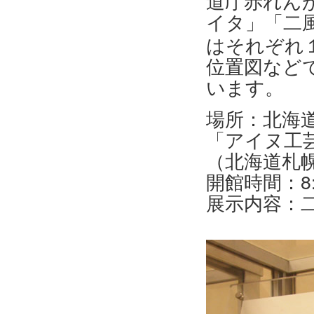
道庁赤れん
イタ」「二
はそれぞれ
位置図など
います。
場所：北海道
「アイヌ工
（北海道札幌
開館時間：8:4
展示内容：