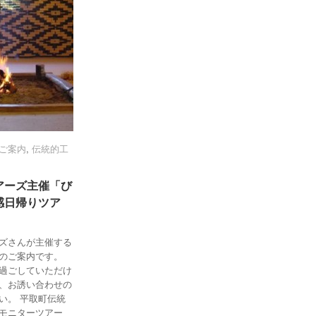
ご案内
ご案内
,
伝統的工
伝統的工
アーズ主催「び
アーズ主催「び
感日帰りツア
感日帰りツア
ズさんが主催する
のご案内です。
過ごしていただけ
、お誘い合わせの
い。 平取町伝統
モニターツアー