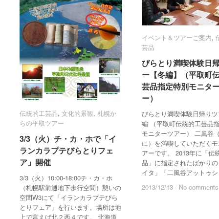
イベント＆ツアーご案内
イベント＆ツアーご案内
,
芸品
芸品
びらとり満喫体験日
びらとり満喫体験日
ー【冬編】（平取町
ー【冬編】（平取町
芸品指定特別モニタ
芸品指定特別モニタ
ー）
ー）
伝統的工芸品
伝統的工芸品
,
文化的景観
文化的景観
,
札幌か
札幌か
びらとり満喫体験日帰りツ
らの平取ツアー
らの平取ツアー
編 （平取町伝統的工芸品
モニターツアー） 二風谷
3/3（火）チ・カ・ホで「イ
3/3（火）チ・カ・ホで「イ
に）を満喫していただくモ
ランカラプテびらとりフェ
ランカラプテびらとりフェ
アーです。 2013年に「伝
ア」開催
ア」開催
品」に指定されたばかりの
イタ」「二風谷アットゥシ
3/3（火）10:00-18:00チ・カ・ホ
2013/12/13
2013/12/13
/
/
No comments
No comments
（札幌駅前通地下歩行空間）憩いの
空間W3にて「イランカラプテびら
とりフェア」を行います。場所は地
上で言えば北２西４です。 北海道