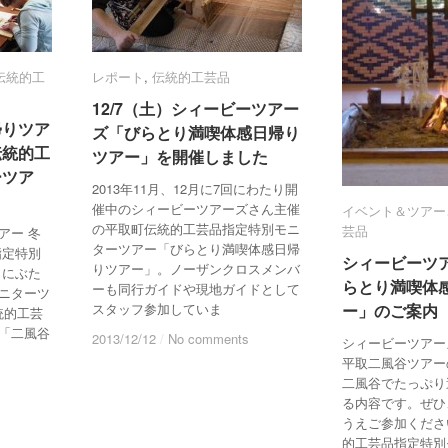
伝統的工
伝統的工
レポート
レポート
,
伝統的工芸品
伝統的工芸品
12/7（土）シィービーツアー
12/7（土）シィービーツアー
帰りツア
帰りツア
ズ「びらとり満喫体感日帰り
ズ「びらとり満喫体感日帰り
伝統的工
伝統的工
ツアー」を開催しました
ツアー」を開催しました
ーツア
ーツア
2013年11月、12月に7回にわたり開
催中のシィービーツアーズさん主催
イベント＆ツアー
イベント＆ツアー
の平取町伝統的工芸品指定特別モニ
芸品
芸品
アー 冬
ターツアー「びらとり満喫体感日帰
指定特別
シィービーツ
シィービーツ
りツアー」。ノーザンクロスメンバ
（にぶた
らとり満喫体
らとり満喫体
ーも同行ガイドや現地ガイドとして
ニターツ
スタッフ参加していま
ー」のご案内
ー」のご案内
統的工芸
「二風谷
2013/12/12
2013/12/12
/
/
No comments
No comments
シィービーツアー
平取二風谷ツアー
二風谷でたっぷり
る内容です。ぜひ
うえご参加くださ
的工芸品指定特別