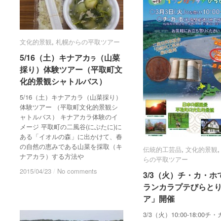
文化的景観
文化的景観
,
札幌からの平取ツアー
札幌からの平取ツアー
5/16（土）キナアカ
5/16（土）キナアカ
（山菜
（山菜
ラ
ラ
採り）体験ツアー（平取町文
採り）体験ツアー（平取町文
化的景観シャトルバス）
化的景観シャトルバス）
5/16（土）キナアカラ（山菜採り）
体験ツアー （平取町文化的景観シ
ャトルバス） キナアカラ体験のイ
メージ 平取町の二風谷(にぶたに)に
ある「イオルの森」に出かけて、春
の自然の恵みである山菜を採取（キ
伝統的工芸品
伝統的工芸品
,
文化的景観
文化的景観
ナアカラ）する方法や
らの平取ツアー
らの平取ツアー
2015/04/23
2015/04/23
/
/
No comments
No comments
3/3（火）チ・カ・ホ
3/3（火）チ・カ・ホ
ランカラプテびらと
ランカラプテびらと
ア」開催
ア」開催
3/3（火）10:00-18:00チ