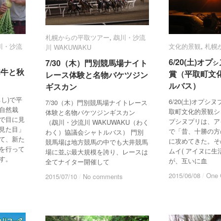
札幌からの平取ツアー
札幌からの平取ツアー
,
鵡川・沙流
鵡川・沙流
川・沙流
川・沙流
文化的景観
文化的景観
,
札幌
札幌
川 WAKUWAKU
川 WAKUWAKU
6/20(土)オプ
6/20(土)オプ
7/30（木）門別競馬場ナイト
7/30（木）門別競馬場ナイト
シ
シ
和牛と秋
和牛と秋
賞（平取町文
賞（平取町文
レース体験と名物バケツジン
レース体験と名物バケツジン
ルバス）
ルバス）
ギスカン
ギスカン
し)で平
6/20(土)オプシ
7/30（木）門別競馬場ナイトレース
自然栽
取町文化的景観シ
体験と名物バケツジンギスカン
で目に見
プシヌプリは、ア
（鵡川・沙流川 WAKUWAKU（わく
見た目」
で「昔、十勝の方
わく）協議会シャトルバス） 門別
て、新た
に攻めてきた。そ
競馬場は地方競馬の中でも大井競馬
を行って
ムイ( アイヌに生
場に並ぶ最大規模を誇り、レースは
す。
が、互いに血
全てナイター開催して
2015/06/08
2015/06/08
/
/
One
One
2015/07/10
2015/07/10
/
/
No comments
No comments