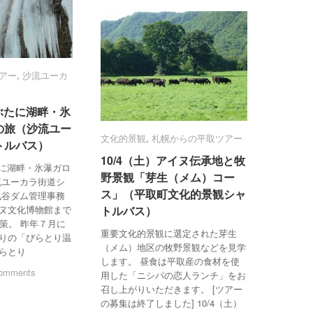
アー
アー
,
沙流ユーカ
沙流ユーカ
にぶたに湖畔・氷
にぶたに湖畔・氷
の旅（沙流ユー
の旅（沙流ユー
文化的景観
文化的景観
,
札幌からの平取ツアー
札幌からの平取ツアー
トルバス）
トルバス）
10/4（土）アイヌ伝承地と牧
10/4（土）アイヌ伝承地と牧
たに湖畔・氷瀑ガロ
野景観「芽生（メム）コー
野景観「芽生（メム）コー
流ユーカラ街道シ
ス」（平取町文化的景観シャ
ス」（平取町文化的景観シャ
風谷ダム管理事務
ヌ文化博物館まで
トルバス）
トルバス）
策。 昨年７月に
重要文化的景観に選定された芽生
りの「びらとり温
（メム）地区の牧野景観などを見学
らとり
します。 昼食は平取産の食材を使
omments
omments
用した「ニシパの恋人ランチ」をお
召し上がりいただきます。 [ツアー
の募集は終了しました] 10/4（土）