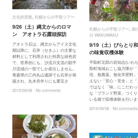
文化的景観
文化的景観
,
札幌からの平取ツアー
札幌からの平取ツアー
9/26（土）縄文からのロマ
9/26（土）縄文からのロマ
札幌からの平取ツアー
札幌からの平取ツアー
,
鵡
鵡
ン アオトラ石露頭探訪
ン アオトラ石露頭探訪
川 WAKUWAKU
川 WAKUWAKU
アオトラ石は、縄文からアイヌ文化
9/19（土）びらとり
9/19（土）びらとり
期以降に、石斧（せきふ）の主要な
の味覚収穫体験
の味覚収穫体験
材料として利用された特異な緑色岩
平取町北部の岩知志(いわち
で、世界的にも、沙流川支流の額平
取町地域おこし協力隊が「
川流域の一部でしか産出しません。
培、無農薬、無化学肥料」
青森県の三内丸山遺跡でも石斧が発
えない「安心・安全」と「
掘され、丸木舟作りにも重宝さ
ではなく「味」にこだわっ
2015/09/08
2015/09/08
/
/
No comments
No comments
な「ブランド野菜」つくり
いる畑で収穫体験を行いま
2015/09/08
2015/09/08
/
/
No comments
No comments