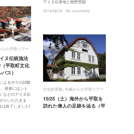
アイヌ伝承地と牧野景観
2014/08/19
2014/08/19
/
/
No comments
No comments
からの平取ツアー
からの平取ツアー
）アイヌ伝統漁法
）アイヌ伝統漁法
学（平取町文化
学（平取町文化
ルバス）
ルバス）
によるサケの試験
。 昼食にはシト
文化的景観
文化的景観
,
札幌からの平取ツアー
札幌からの平取ツアー
）などのアイヌ伝
10/25（土）海外から平取を
10/25（土）海外から平取を
がりいただきま
訪れた偉人の足跡を辿る（平
訪れた偉人の足跡を辿る（平
集は終了しました]
イヌ伝統漁法チェプ
取町文化的景観シャトルバ
取町文化的景観シャトルバ
町文
ス）
ス）
omments
omments
10/25（土）海外から平取を訪れた