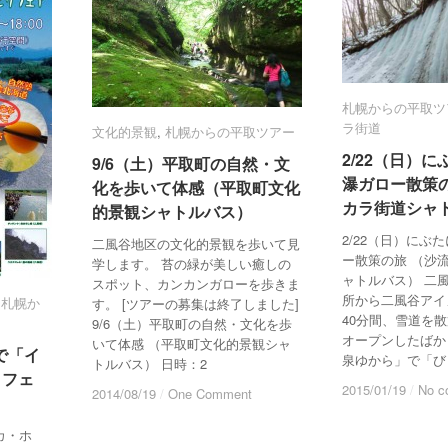
札幌からの平取ツ
札幌からの平取ツ
ラ街道
ラ街道
文化的景観
文化的景観
,
札幌からの平取ツアー
札幌からの平取ツアー
2/22（日）
2/22（日）
9/6（土）平取町の自然・文
9/6（土）平取町の自然・文
瀑ガロー散策
瀑ガロー散策
化を歩いて体感（平取町文化
化を歩いて体感（平取町文化
カラ街道シャ
カラ街道シャ
的景観シャトルバス）
的景観シャトルバス）
2/22（日）にぶ
二風谷地区の文化的景観を歩いて見
ー散策の旅 （沙
学します。 苔の緑が美しい癒しの
ャトルバス） 二
スポット、カンカンガローを歩きま
所から二風谷アイ
,
札幌か
札幌か
す。 [ツアーの募集は終了しました]
40分間、雪道を散
9/6（土）平取町の自然・文化を歩
オープンしたばか
いて体感 （平取町文化的景観シャ
で「イ
で「イ
泉ゆから」で「び
トルバス） 日時：2
りフェ
りフェ
2015/01/19
2015/01/19
/
/
No c
No c
2014/08/19
2014/08/19
/
/
One Comment
One Comment
・カ・ホ