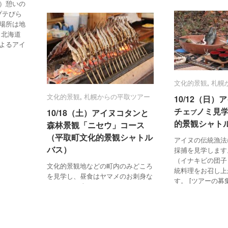
）憩いの
プテびら
場所は地
 北海道
よるアイ
文化的景観
文化的景観
,
札幌
札幌
文化的景観
文化的景観
,
札幌からの平取ツアー
札幌からの平取ツアー
10/12（日
10/12（日
チェ
チェ
ノミ見
ノミ見
10/18（土）アイヌコタンと
10/18（土）アイヌコタンと
プ
プ
的景観シャト
的景観シャト
森林景観「ニセウ」コース
森林景観「ニセウ」コース
（平取町文化的景観シャトル
（平取町文化的景観シャトル
アイヌの伝統漁法
バス）
バス）
採捕を見学します
（イナキビの団子
文化的景観地などの町内のみどころ
統料理をお召し上
を見学し、昼食はヤマメのお刺身な
す。 [ツアーの募
どをお召し上がりいただきます。
10/12（日）ア
[ツアーの募集は終了しました]
ノミ見学 （平取
10/18（土）アイヌコタンと森林景
2014/08/19
2014/08/19
/
/
No c
No c
観「ニセウ」コース （平取町文化
的景観シャトルバス） 日