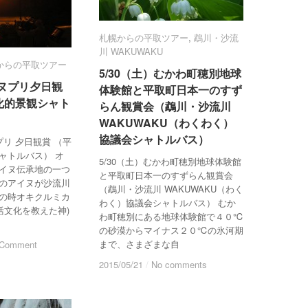
札幌からの平取ツアー
札幌からの平取ツアー
,
鵡川・沙流
鵡川・沙流
川 WAKUWAKU
川 WAKUWAKU
からの平取ツアー
からの平取ツアー
5/30（土）むかわ町穂別地球
5/30（土）むかわ町穂別地球
ヌプリ夕日観
ヌプリ夕日観
体験館と平取町日本一のすず
体験館と平取町日本一のすず
化的景観シャト
化的景観シャト
らん観賞会（鵡川・沙流川
らん観賞会（鵡川・沙流川
WAKUWAKU（わくわく）
WAKUWAKU（わくわく）
協議会シャトルバス）
協議会シャトルバス）
ヌプリ 夕日観賞 （平
ャトルバス） オ
5/30（土）むかわ町穂別地球体験館
イヌ伝承地の一つ
と平取町日本一のすずらん観賞会
のアイヌが沙流川
（鵡川・沙流川 WAKUWAKU（わく
の時オキクルミカ
わく）協議会シャトルバス） むか
活文化を教えた神)
わ町穂別にある地球体験館で４０℃
の砂漠からマイナス２０℃の氷河期
まで、さまざまな自
 Comment
 Comment
2015/05/21
2015/05/21
/
/
No comments
No comments