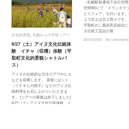
（札幌駅前通地下歩行空間
空間W3にて「イランカラ
とりフェア」を行います。
上で言えば北２西４です。
平取町の二風谷民芸組合に
ヌ伝統工芸品の展
文化的景観
文化的景観
,
札幌からの平取ツアー
札幌からの平取ツアー
2015/03/03
2015/03/03
/
/
No comments
No comments
9/27（土）アイヌ文化伝統体
9/27（土）アイヌ文化伝統体
験 イチャ（収穫）体験（平
験 イチャ（収穫）体験（平
取町文化的景観シャトルバ
取町文化的景観シャトルバ
ス）
ス）
アイヌの伝統的な方法でアワやヒエ
などを収穫します。 昼食にはシト
（イナキビの団子）などのアイヌ伝
統料理をお召し上がりいただきま
す。 [ツアーの募集は終了しました]
9/27（土）アイヌ文化伝統体験 イ
チャ（収穫）体験 （
2014/08/19
2014/08/19
/
/
No comments
No comments