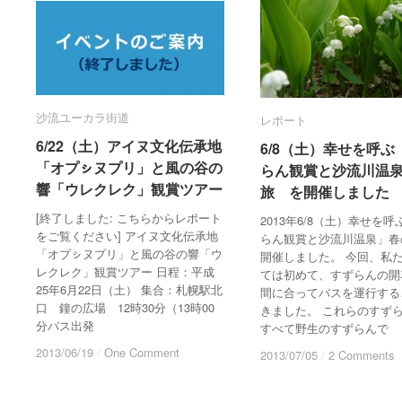
沙流ユーカラ街道
沙流ユーカラ街道
レポート
レポート
6/22（土）アイヌ文化伝承地
6/22（土）アイヌ文化伝承地
6/8（土）幸せを呼ぶ
6/8（土）幸せを呼ぶ
「オプㇱヌプリ」と風の谷の
「オプㇱヌプリ」と風の谷の
らん観賞と沙流川温
らん観賞と沙流川温
響「ウレクレク」観賞ツアー
響「ウレクレク」観賞ツアー
旅 を開催しました
旅 を開催しました
[終了しました: こちらからレポート
2013年6/8（土）幸せを
をご覧ください] アイヌ文化伝承地
らん観賞と沙流川温泉」春
「オプㇱヌプリ」と風の谷の響「ウ
開催しました。 今回、私
レクレク」観賞ツアー 日程：平成
ては初めて、すずらんの開
25年6月22日（土） 集合：札幌駅北
間に合ってバスを運行する
口 鐘の広場 12時30分（13時00
きました。 これらのすず
分バス出発
すべて野生のすずらんで
2013/06/19
2013/06/19
/
/
One Comment
One Comment
2013/07/05
2013/07/05
/
/
2 Comments
2 Comments