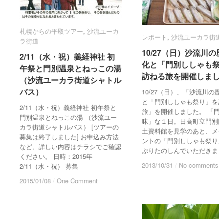
札幌からの平取ツアー
札幌からの平取ツアー
,
沙流ユーカ
沙流ユーカ
レポート
レポート
,
沙流ユーカラ街
沙流ユーカラ街
ラ街道
ラ街道
10/27（日）沙流川
10/27（日）沙流川
2/11（水・祝）義経神社 初
2/11（水・祝）義経神社 初
化と「門別ししゃも
化と「門別ししゃも
午祭と門別温泉とねっこの湯
午祭と門別温泉とねっこの湯
訪ねる旅を開催しま
訪ねる旅を開催しま
（沙流ユーカラ街道シャトル
（沙流ユーカラ街道シャトル
バス）
バス）
10/27（日）、「沙流川の
と「門別ししゃも祭り」を
2/11（水・祝）義経神社 初午祭と
旅」を開催しました。 「
門別温泉とねっこの湯 （沙流ユー
昧」な１日。日高町立門別
カラ街道シャトルバス） [ツアーの
土資料館を見学のあと、メ
募集は終了しました] お申込み方法
ントの「門別ししゃも祭り
など、詳しい内容はチラシでご確認
ぷりたのしんでいただきま
ください。 日時：2015年
2013/10/31
2013/10/31
/
/
No comments
No comments
2/11（水・祝） 募集
2015/01/08
2015/01/08
/
/
One Comment
One Comment