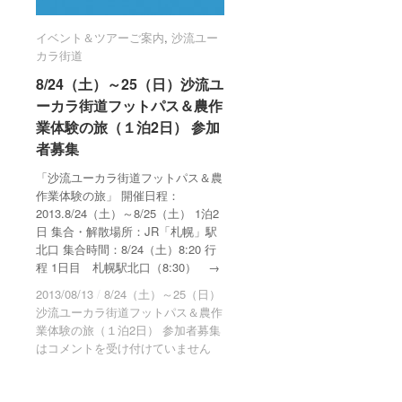
イベント＆ツアーご案内
イベント＆ツアーご案内
,
沙流ユー
沙流ユー
カラ街道
カラ街道
8/24（土）～25（日）沙流ユ
8/24（土）～25（日）沙流ユ
ーカラ街道フットパス＆農作
ーカラ街道フットパス＆農作
業体験の旅（１泊2日） 参加
業体験の旅（１泊2日） 参加
者募集
者募集
「沙流ユーカラ街道フットパス＆農
作業体験の旅」 開催日程：
2013.8/24（土）～8/25（土） 1泊2
日 集合・解散場所：JR「札幌」駅
北口 集合時間：8/24（土）8:20 行
程 1日目 札幌駅北口（8:30） →
2013/08/13
2013/08/13
/
/
8/24（土）～25（日）
8/24（土）～25（日）
沙流ユーカラ街道フットパス＆農作
沙流ユーカラ街道フットパス＆農作
業体験の旅（１泊2日） 参加者募集
業体験の旅（１泊2日） 参加者募集
は
は
コメントを受け付けていません
コメントを受け付けていません