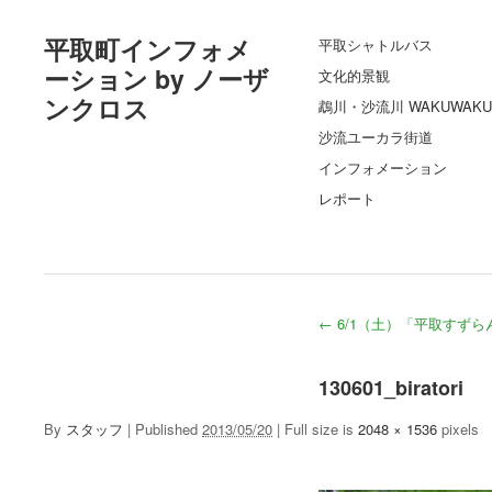
平取町インフォメ
平取シャトルバス
ーション by ノーザ
文化的景観
ンクロス
鵡川・沙流川 WAKUWAKU
沙流ユーカラ街道
インフォメーション
レポート
←
6/1（土）「平取すず
130601_biratori
By
スタッフ
|
Published
2013/05/20
|
Full size is
2048 × 1536
pixels