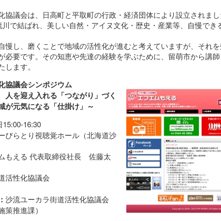
化協議会は、日高町と平取町の行政・経済団体により設立されまし
沙流川で結ばれ、美しい自然・アイヌ文化・歴史・産業等、自慢でき
自慢し、磨くことで地域の活性化が進むと考えていますが、それを
が必要です。その知恵や先達の経験を学ぶために、留萌市から講師
たします。
化協議会シンポジウム
 人を迎え入れる「つながり」づく
域が元気になる「仕掛け」～
5:00-16:30
ーびらとり視聴覚ホール（北海道沙
ムもえる 代表取締役社長 佐藤太
道活性化協議会
：
沙流ユーカラ街道活性化協議会
施策推進課）