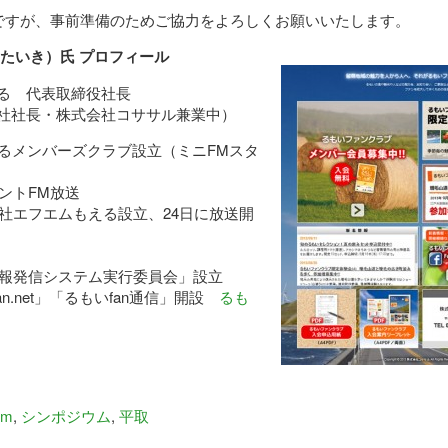
ですが、事前準備のためご協力をよろしくお願いいたします。
うたいき）氏 プロフィール
る 代表取締役社長
社社長・株式会社コササル兼業中）
えるメンバーズクラブ設立（ミニFMスタ
ベントFM放送
会社エフエムもえる設立、24日に放送開
情報発信システム実行委員会」設立
an.net」「るもいfan通信」開設
るも
um
,
シンポジウム
,
平取