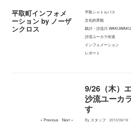
平取町インフォメ
平取シャトルバス
ーション by ノーザ
文化的景観
ンクロス
鵡川・沙流川 WAKUWAKU
沙流ユーカラ街道
インフォメーション
レポート
9/26（木
沙流ユーカ
す
« Previous
/
Next »
By
スタッフ
/
2013/09/19
/