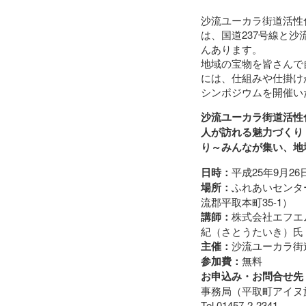
沙流ユーカラ街道活性
は、国道237号線と
んあります。
地域の宝物を皆さんで
には、仕組みや仕掛け
シンポジウムを開催い
沙流ユーカラ街道活性
人が訪れる魅力づくり
り～みんなが集い、地
日時：
平成25年9月26日1
場所：
ふれあいセンタ
流郡平取本町35-1）
講師：
株式会社エフエ
紀（さとうたいき）氏
主催：
沙流ユーカラ街
参加費：
無料
お申込み・お問合せ先
事務局（平取町アイヌ
Tel.01457-2-2341