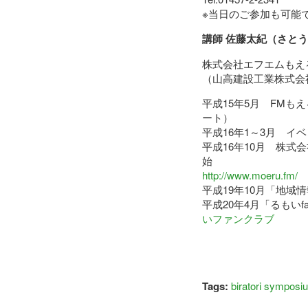
※当日のご参加も可能
講師 佐藤太紀（さと
株式会社エフエムもえ
（山高建設工業株式会
平成15年5月 FMも
ート）
平成16年1～3月 イ
平成16年10月 株式
始
http://www.moeru.fm/
平成19年10月「地域
平成20年4月「るもいf
いファンクラブ
Tags:
biratori symposi