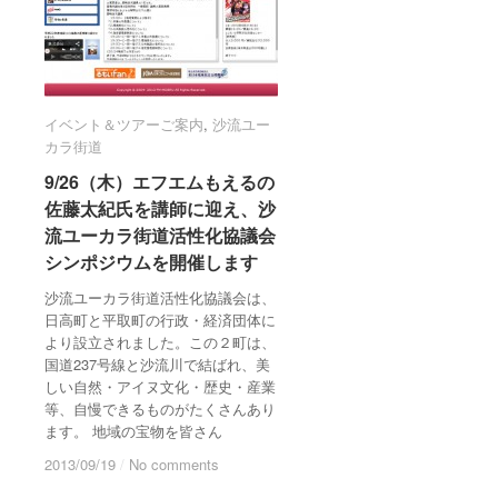
イベント＆ツアーご案内
イベント＆ツアーご案内
,
沙流ユー
沙流ユー
カラ街道
カラ街道
9/26（木）エフエムもえるの
9/26（木）エフエムもえるの
佐藤太紀氏を講師に迎え、沙
佐藤太紀氏を講師に迎え、沙
流ユーカラ街道活性化協議会
流ユーカラ街道活性化協議会
シンポジウムを開催します
シンポジウムを開催します
沙流ユーカラ街道活性化協議会は、
日高町と平取町の行政・経済団体に
より設立されました。この２町は、
国道237号線と沙流川で結ばれ、美
しい自然・アイヌ文化・歴史・産業
等、自慢できるものがたくさんあり
ます。 地域の宝物を皆さん
2013/09/19
2013/09/19
/
/
No comments
No comments