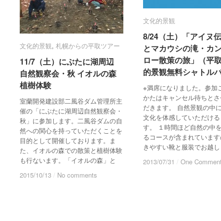
文化的景観
文化的景観
8/24（土）「アイヌ
8/24（土）「アイヌ
文化的景観
文化的景観
,
札幌からの平取ツアー
札幌からの平取ツアー
とマカウシの滝・カ
とマカウシの滝・カ
ロー散策の旅」（平
ロー散策の旅」（平
11/7（土）にぶたに湖周辺
11/7（土）にぶたに湖周辺
的景観無料シャトル
的景観無料シャトル
自然観察会・秋 イオルの森
自然観察会・秋 イオルの森
植樹体験
植樹体験
※満席になりました。参加
かたはキャンセル待ちとさ
室蘭開発建設部二風谷ダム管理所主
だきます。 自然景観の中
催の「にぶたに湖周辺自然観察会・
文化を体感していただける
秋」に参加します。二風谷ダムの自
す。 １時間ほど自然の中
然への関心を持っていただくことを
るコースが含まれています
目的として開催しております。ま
きやすい靴と服装でお越し
た、イオルの森での散策と植樹体験
も行ないます。「イオルの森」と
2013/07/31
2013/07/31
/
/
One Commen
One Commen
2015/10/13
2015/10/13
/
/
No comments
No comments