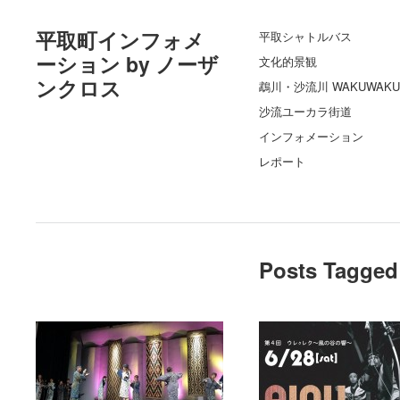
平取町インフォメ
平取シャトルバス
ーション by ノーザ
文化的景観
ンクロス
鵡川・沙流川 WAKUWAKU
沙流ユーカラ街道
インフォメーション
レポート
Posts Tagged 