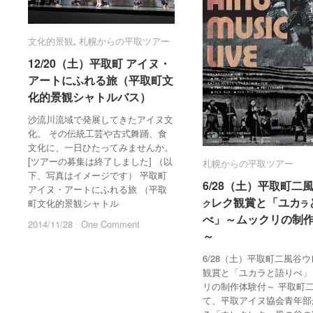
文化的景観
文化的景観
,
札幌からの平取ツアー
札幌からの平取ツアー
12/20（土）平取町 アイヌ・
12/20（土）平取町 アイヌ・
アートにふれる旅（平取町文
アートにふれる旅（平取町文
化的景観シャトルバス）
化的景観シャトルバス）
沙流川流域で発展してきたアイヌ文
化。 その伝統工芸や古式舞踊、食
文化に、一日ひたってみませんか。
[ツアーの募集は終了しました] （以
札幌からの平取ツアー
札幌からの平取ツアー
下、写真はイメージです） 平取町
6/28（土）平取町二
6/28（土）平取町二
アイヌ・アートにふれる旅 （平取
レク観賞と「ユカ
レク観賞と「ユカ
町文化的景観シャトル
ク
ク
ラ
ラ
べ」～ムックリの制
べ」～ムックリの制
2014/11/28
2014/11/28
/
/
One Comment
One Comment
～
～
6/28（土）平取町二風谷
観賞と「ユカラと語りべ」
リの制作体験付～ 平取町
て、平取アイヌ協会青年部