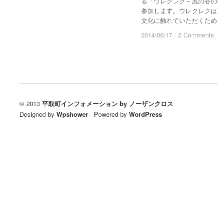
る「ウレクレク～風の谷の
参加します。ウレクレクは
文化に触れていただくため
2014/06/17
2014/06/17
/
/
2 Comments
2 Comments
© 2013
平取町インフォメーション by ノーザンクロス
Designed by
Wpshower
/
Powered by
WordPress