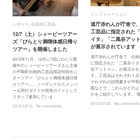
インフォメーション
インフォメーション
道庁赤れんが庁舎で
道庁赤れんが庁舎で
レポート
レポート
,
伝統的工芸品
伝統的工芸品
工芸品に指定された
工芸品に指定された
12/7（土）シィービーツアー
12/7（土）シィービーツアー
イタ」「二風谷アッ
イタ」「二風谷アッ
ズ「びらとり満喫体感日帰り
ズ「びらとり満喫体感日帰り
が展示されています
が展示されています
ツアー」を開催しました
ツアー」を開催しました
道庁赤れんが庁舎で、伝統
2013年11月、12月に7回にわたり開
に指定された「二風谷イタ
催中のシィービーツアーズさん主催
谷アットゥシ」が展示され
の平取町伝統的工芸品指定特別モニ
す。工芸品はそれぞれ１点
ターツアー「びらとり満喫体感日帰
それぞれの説明書きや平取
りツアー」。ノーザンクロスメンバ
図などで、これらがどのよ
ーも同行ガイドや現地ガイドとして
かをご紹介しています。 
スタッフ参加していま
2013/07/30
2013/07/30
/
/
No comments
No comments
2013/12/12
2013/12/12
/
/
No comments
No comments