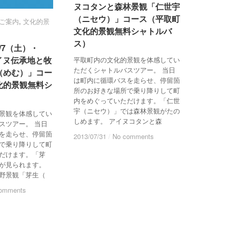
ヌコタンと森林景観「仁世宇
ヌコタンと森林景観「仁世宇
（ニセウ）」コース（平取町
（ニセウ）」コース（平取町
ご案内
ご案内
,
文化的景
文化的景
文化的景観無料シャトルバ
文化的景観無料シャトルバ
ス）
ス）
9/7（土）・
9/7（土）・
アイヌ伝承地と牧
アイヌ伝承地と牧
平取町内の文化的景観を体感してい
ただくシャトルバスツアー。 当日
（めむ）」コー
（めむ）」コー
は町内に循環バスを走らせ、停留箇
化的景観無料シ
化的景観無料シ
所のお好きな場所で乗り降りして町
内をめぐっていただけます。「仁世
宇（ニセウ）」では森林景観がたの
景観を体感してい
しめます。 アイヌコタンと森
スツアー。 当日
を走らせ、停留箇
2013/07/31
2013/07/31
/
/
No comments
No comments
で乗り降りして町
だけます。「芽
が見られます。
野景観「芽生（
omments
omments