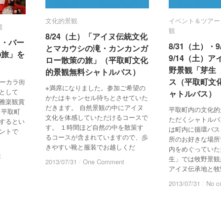
文化的景観
文化的景観
イベント＆ツアー
イベント＆ツアー
道
道
観
観
8/24（土）「アイヌ伝統文化
8/24（土）「アイヌ伝統文化
ラ・バー
ラ・バー
8/31（土）・
8/31（土）・
とマカウシの滝・カンカンガ
とマカウシの滝・カンカンガ
の旅」を
の旅」を
9/14（土）
9/14（土）
ロー散策の旅」（平取町文化
ロー散策の旅」（平取町文化
野景観「芽生
野景観「芽生
的景観無料シャトルバス）
的景観無料シャトルバス）
ス（平取町文
ス（平取町文
ユーカラ街
※満席になりました。参加ご希望の
として
ャトルバス）
ャトルバス）
かたはキャンセル待ちとさせていた
雅楽観賞
だきます。 自然景観の中にアイヌ
平取町内の文化的
 平取町
文化を体感していただけるコースで
ただくシャトルバ
するとい
す。 １時間ほど自然の中を散策す
は町内に循環バス
ントで
るコースが含まれていますので、歩
所のお好きな場所
きやすい靴と服装でお越しくだ
内をめぐっていた
t
t
生」では牧野景観
2013/07/31
2013/07/31
/
/
One Comment
One Comment
アイヌ伝承地と牧
2013/07/31
2013/07/31
/
/
No c
No c