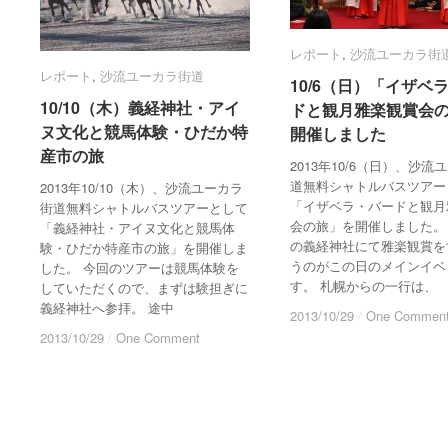
レポート
レポート
,
沙流ユーカラ街
沙流ユーカラ街
レポート
レポート
,
沙流ユーカラ街道
沙流ユーカラ街道
10/6（日）「イザベ
10/6（日）「イザベ
10/10（木）義経神社・アイ
10/10（木）義経神社・アイ
ドと観月雅楽観賞会
ドと観月雅楽観賞会
ヌ文化と競馬体験・ひだか特
ヌ文化と競馬体験・ひだか特
開催しました
開催しました
産市の旅
産市の旅
2013年10/6（日）、沙流
道無料シャトルバスツアー
2013年10/10（木）、沙流ユーカラ
「イザベラ・バードと観月
街道無料シャトルバスツアーとして
会の旅」を開催しました。
「義経神社・アイヌ文化と競馬体
の義経神社にて雅楽観賞を
験・ひだか特産市の旅」を開催しま
うのがこの日のメインイベ
した。 今回のツアーは競馬体験を
す。 札幌からの一行は、
していただくので、まずは験担ぎに
義経神社へ参拝。 途中
2013/10/29
2013/10/29
/
/
One Commen
One Commen
2013/10/29
2013/10/29
/
/
One Comment
One Comment