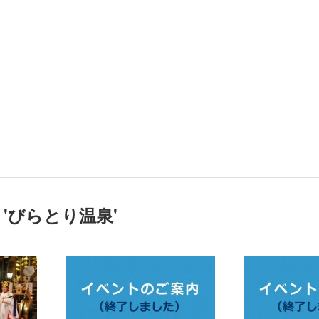
'
びらとり温泉
'