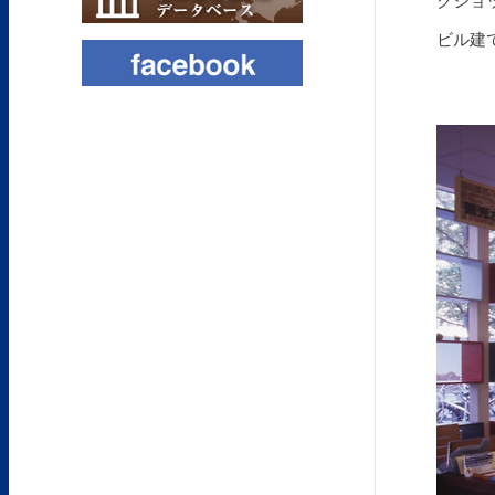
クショ
ビル建