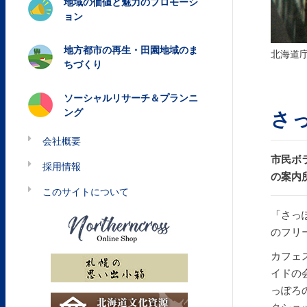
地域の価値と魅力のプロモーシ
ョン
地方都市の再生・田園地域のま
北海道
ちづくり
ソーシャルリサーチ＆プランニ
ング
さ
会社概要
市民ボ
採用情報
の案内
このサイトについて
「さっ
のフリ
カフェ
イドの
っぽろ