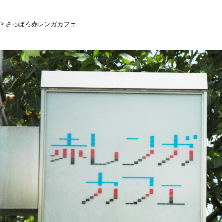
ーザンクロス
> さっぽろ赤レンガカフェ