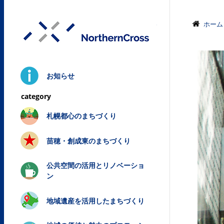
株式会社ノ
ホーム
お知らせ
札幌都心のまちづくり
苗穂・創成東のまちづくり
公共空間の活用とリノベーショ
ン
地域遺産を活用したまちづくり