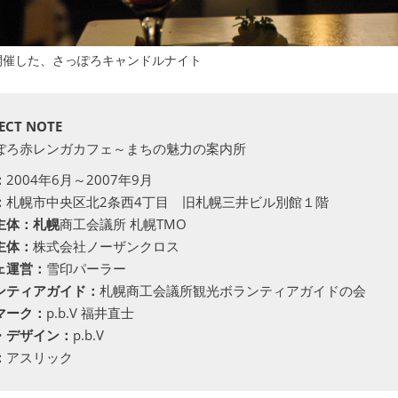
開催した、さっぽろキャンドルナイト
ECT NOTE
ぽろ赤レンガカフェ～まちの魅力の案内所
：
2004年6月～2007年9月
：
札幌市中央区北2条西4丁目 旧札幌三井ビル別館１階
主体：札幌
商工会議所 札幌TMO
主体：
株式会社ノーザンクロス
ェ運営：
雪印パーラー
ンティアガイド：
札幌商工会議所観光ボランティアガイドの会
マーク：
p.b.V 福井直士
・デザイン：
p.b.V
：
アスリック