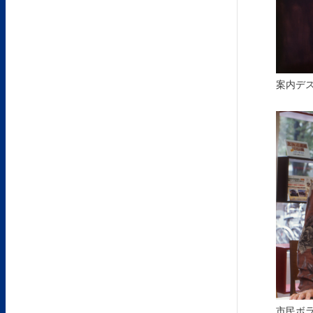
案内デ
市民ボ