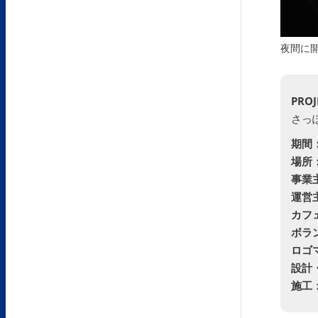
夜間に
PROJ
さっ
期間
場所
事業
運営
カフ
ボラ
ロゴ
設計
施工