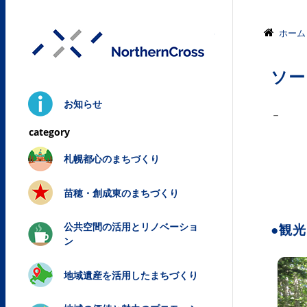
株式会社ノ
ホーム
ソー
お知らせ
－
札幌都心のまちづくり
苗穂・創成東のまちづくり
公共空間の活用とリノベーショ
●観
ン
地域遺産を活用したまちづくり