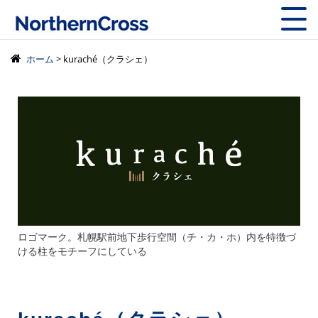
株式会社ノーザン
ホーム
> kuraché（クラシェ）
ロゴマーク。札幌駅前地下歩行空間（チ・カ・ホ）内を特徴づ
ける柱をモチーフにしている