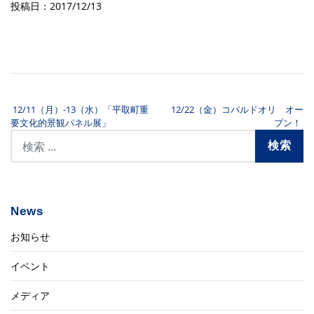
投稿日：2017/12/13
12/11（月）-13（水）「平取町重
12/22（金）コバルドオリ オー
投稿ナビゲーション
要文化的景観パネル展」
プン！
News
お知らせ
イベント
メディア