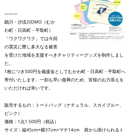
———
鵡川・沙流川DMO（むか
わ町・日高町・平取町）
「ワクワクワク」では今回
の震災に際し多大なる被害
を受けた地域を支援すべきチャリティーグッズを制作しまし
た。
1枚につき500円を義援金としてむかわ町・日高町・平取町へ
寄付いたします。一刻も早い復興のため、皆様のお力添えを
いただければ幸いです。
販売するもの：トートバッグ（ナチュラル、スカイブルー、
ピンク）
価格：1点1.500円（税込）
サイズ：縦45cm×横37cm×マチ14cm 肩から掛けられるト