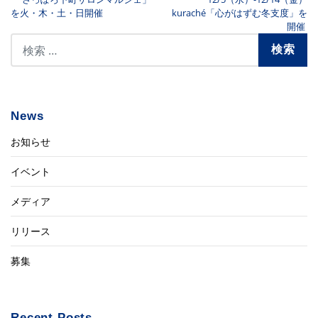
投稿ナビゲーション
を火・木・土・日開催
kuraché「心がはずむ冬支度」を
開催
News
お知らせ
イベント
メディア
リリース
募集
Recent Posts