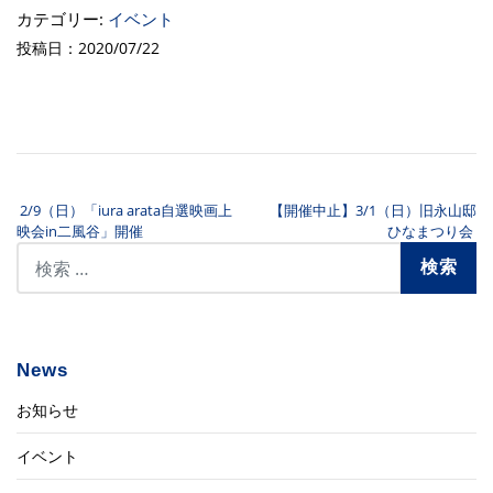
カテゴリー:
イベント
投稿日：2020/07/22
2/9（日）「iura arata自選映画上
【開催中止】3/1（日）旧永山邸
投稿ナビゲーション
映会in二風谷」開催
ひなまつり会
News
お知らせ
イベント