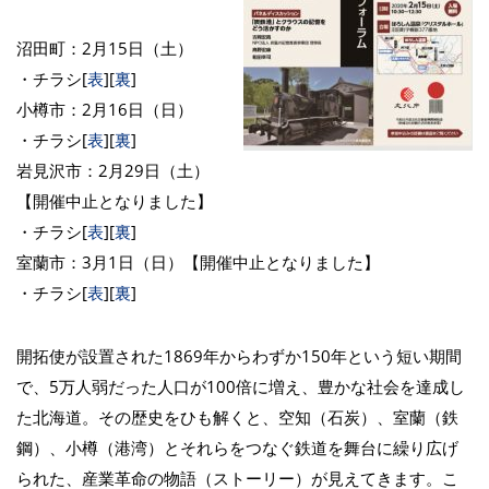
沼田町：2月15日（土）
・チラシ[
表
][
裏
]
小樽市：2月16日（日）
・チラシ[
表
][
裏
]
岩見沢市：2月29日（土）
【開催中止となりました】
・チラシ[
表
][
裏
]
室蘭市：3月1日（日）【開催中止となりました】
・チラシ[
表
][
裏
]
開拓使が設置された1869年からわずか150年という短い期間
で、5万人弱だった人口が100倍に増え、豊かな社会を達成し
た北海道。その歴史をひも解くと、空知（石炭）、室蘭（鉄
鋼）、小樽（港湾）とそれらをつなぐ鉄道を舞台に繰り広げ
られた、産業革命の物語（ストーリー）が見えてきます。こ