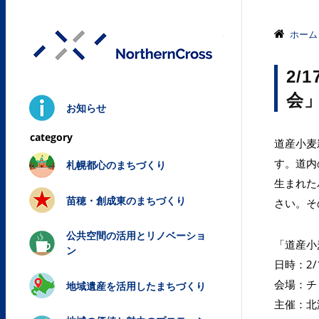
株式会社ノ
ホーム
2/
会
お知らせ
道産小麦
す。道内
札幌都心のまちづくり
生まれた
苗穂・創成東のまちづくり
さい。そ
公共空間の活用とリノベーショ
「道産小
ン
日時：2/
会場：チ
地域遺産を活用したまちづくり
主催：北