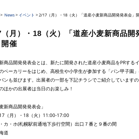
ーザンクロス
>
News
>
イベント
> 2/17（月）・18（火）「道産小麦新商品開発発表会」
17（月）・18（火）「道産小麦新商品開
」開催
新商品開発発表会とは、新たに開発された道産小麦商品をPRする
のベーカリーをはじめ、高校生や小学生が参加する「パン甲子園」
パンも並びます。出展者の一部を下記チラシでご紹介していますの
のほかの出展者は当日のお楽しみ！
麦新商品開発発表会」
17（月）・18（火）11:00-17:00
・カ・ホ(札幌駅前通地下歩行空間）出口７番と９番の間
海道