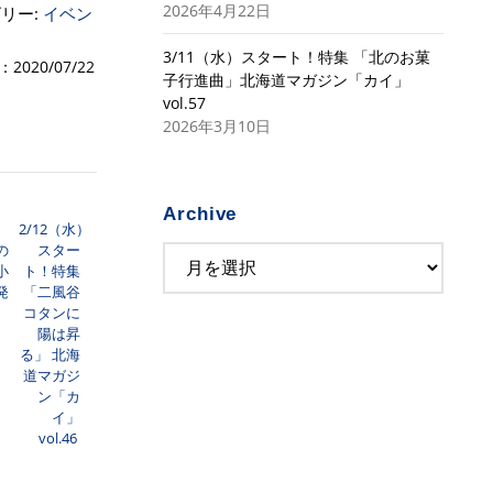
2026年4月22日
リー:
イベン
3/11（水）スタート！特集 「北のお菓
2020/07/22
子行進曲」北海道マガジン「カイ」
vol.57
2026年3月10日
Archive
2/12（水）
の
スター
小
ト！特集
発
「二風谷
コタンに
陽は昇
る」 北海
道マガジ
ン「カ
イ」
vol.46