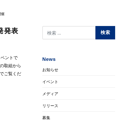
開催
発発表
イベントで
News
の取組から
お知らせ
でご覧くだ
イベント
メディア
リリース
募集