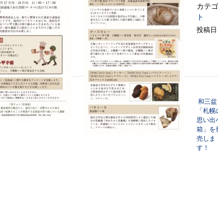
カテゴ
ト
投稿日：
和三盆
ナビゲーション
「札幌
思い出
箱」を
売しま
す！