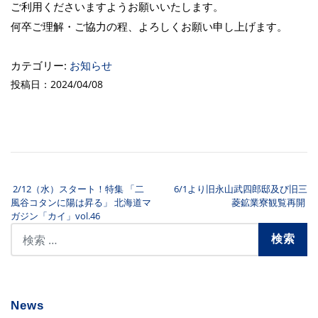
ご利用くださいますようお願いいたします。
何卒ご理解・ご協力の程、よろしくお願い申し上げます。
カテゴリー:
お知らせ
投稿日：2024/04/08
2/12（水）スタート！特集 「二
6/1より旧永山武四郎邸及び旧三
投稿ナビゲーション
風谷コタンに陽は昇る」 北海道マ
菱鉱業寮観覧再開
ガジン「カイ」vol.46
News