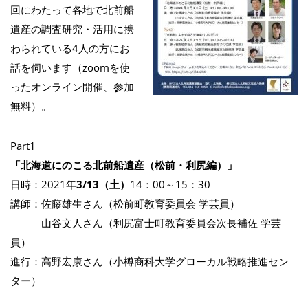
回にわたって各地で北前船
遺産の調査研究・活用に携
わられている4人の方にお
話を伺います（zoomを使
ったオンライン開催、参加
無料）。
Part1
「北海道にのこる北前船遺産（松前・利尻編）」
日時：2021年
3/13（土）
14：00～15：30
講師：佐藤雄生さん（松前町教育委員会 学芸員）
山谷文人さん（利尻富士町教育委員会次長補佐 学芸
員）
進行：高野宏康さん（小樽商科大学グローカル戦略推進セン
ター）