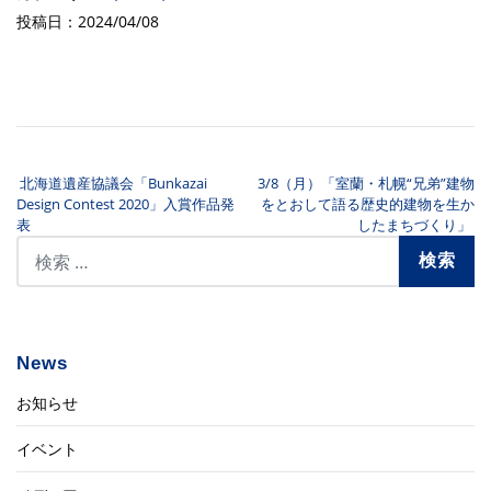
投稿日：2024/04/08
北海道遺産協議会「Bunkazai
3/8（月）「室蘭・札幌“兄弟”建物
投稿ナビゲーション
Design Contest 2020」入賞作品発
をとおして語る歴史的建物を生か
表
したまちづくり」
News
お知らせ
イベント