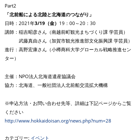
Part2
「北前船による北陸と北海道のつながり」
日時：2021年
3/19（金）
19：00～20：30
講師：稲吉昭彦さん（南越前町観光まちづくり課 学芸員）
武藤真由さん（加賀市観光推進部文化振興課 学芸員）
進行：高野宏康さん（小樽商科大学グローカル戦略推進セン
ター）
主催：NPO法人北海道遺産協議会
協力：北海道、一般社団法人北前船交流拡大機構
※申込方法・お問い合わせ先等、詳細は下記ページからご覧
ください
http://www.hokkaidoisan.org/news.php?num=28
カテゴリー:
イベント