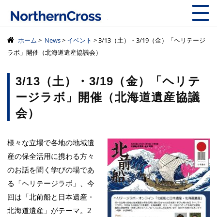
株式会社ノーザン
ホーム
>
News
>
イベント
> 3/13（土）・3/19（金）「ヘリテージ
ラボ」開催（北海道遺産協議会）
3/13（土）・3/19（金）「ヘリテ
ージラボ」開催（北海道遺産協議
会）
様々な立場で各地の地域遺
産の保全活用に携わる方々
のお話を聞く学びの場であ
る「ヘリテージラボ」、今
回は「北前船と日本遺産・
北海道遺産」がテーマ。2