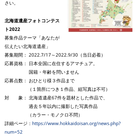
さい。
北海道遺産フォトコンテス
ト2022
募集作品テーマ「あなたが
伝えたい北海道遺産」
募集期間： 2022.7/17～2022.9/30（当日必着）
応募資格： 日本全国に在住するアマチュア。
国籍・年齢を問いません
応募点数： おひとり様３作品まで
（１箇所につき１作品、組写真は不可）
対 象： 北海道遺産67件を題材とした作品で、
過去５年以内に撮影した写真作品
（カラー・モノクロ不問）
詳細ページ：
https://www.hokkaidoisan.org/news.php?
num=52