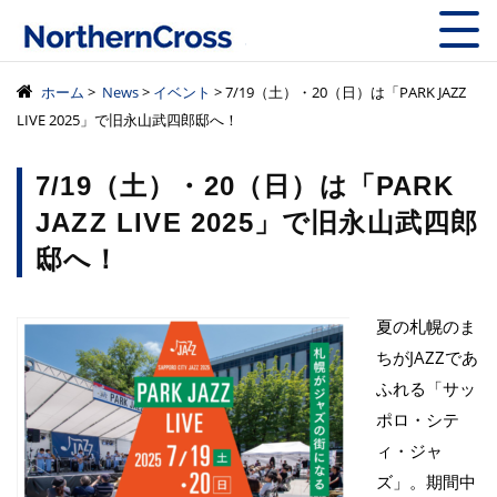
株式会社ノーザン
ホーム
>
News
>
イベント
> 7/19（土）・20（日）は「PARK JAZZ
LIVE 2025」で旧永山武四郎邸へ！
7/19（土）・20（日）は「PARK
JAZZ LIVE 2025」で旧永山武四郎
邸へ！
夏の札幌のま
ちがJAZZであ
ふれる「サッ
ポロ・シテ
ィ・ジャ
ズ」。期間中