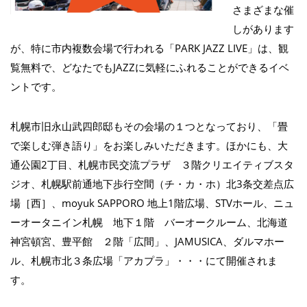
さまざまな催
しがあります
が、特に市内複数会場で行われる「PARK JAZZ LIVE」は、観
覧無料で、どなたでもJAZZに気軽にふれることができるイベ
ントです。
札幌市旧永山武四郎邸もその会場の１つとなっており、「畳
で楽しむ弾き語り」をお楽しみいただきます。ほかにも、大
通公園2丁目、札幌市民交流プラザ ３階クリエイティブスタ
ジオ、札幌駅前通地下歩行空間（チ・カ・ホ）北3条交差点広
場［西］、moyuk SAPPORO 地上1階広場、STVホール、ニュ
ーオータニイン札幌 地下１階 バーオークルーム、北海道
神宮頓宮、豊平館 ２階「広間」、JAMUSICA、ダルマホー
ル、札幌市北３条広場「アカプラ」・・・にて開催されま
す。