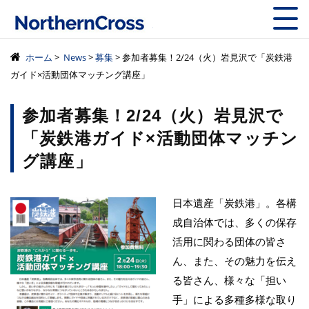
株式会社ノーザン
ホーム
>
News
>
募集
> 参加者募集！2/24（火）岩見沢で「炭鉄港
ガイド×活動団体マッチング講座」
参加者募集！2/24（火）岩見沢で
「炭鉄港ガイド×活動団体マッチン
グ講座」
日本遺産「炭鉄港」。各構
成自治体では、多くの保存
活用に関わる団体の皆さ
ん、また、その魅力を伝え
る皆さん、様々な「担い
手」による多種多様な取り