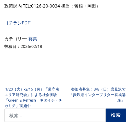
政策課内 TEL:0126-20-0034 担当：曽根・岡田）
［チラシPDF］
カテゴリー:
募集
投稿日：2026/02/18
1/20（火）-2/16（月）「道庁南
参加者募集！3/8（日）岩見沢で
投稿ナビゲーション
エリア研究会」による社会実験
「炭鉄港インタープリター養成講
「Green & Refresh キタイチ・チ
座」
カミチ」実施中