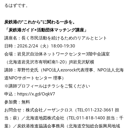
るはずです。
炭鉄港の“これから”に関わる一歩を。
「炭鉄港ガイド×活動団体マッチング講座」
講座名：長く市民活動を続けるためのリアルとヒント
日時：2026.2/24（火）18:00-19:30
会場：岩見沢自治体ネットワークセンター3階中会議室
（北海道岩見沢市有明町南1-20）JR岩見沢駅横
講師：草野竹史氏（NPO法人ezorock代表理事、NPO法人北海
道NPOサポートセンター 理事）
※講師プロフィールはチラシをご覧ください
申込：https://x.gd/OqkV7
参加費：無料
お問合せ：株式会社ノーザンクロス（TEL:011-232-3661 担
当：萩）／北海道地図株式会社（TEL:011-818-1400 担当：千
葉）／炭鉄港推進協議会事務局（北海道空知総合振興局地域