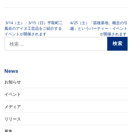
3/14（土）・3/15（日）平取町二
4/25（土）「苗穂基地、概念の引
投稿ナビゲーション
風谷のアイヌ工芸品をご紹介する
越」というパーティー・イベント
イベントが開催されます
が開催されます
News
お知らせ
イベント
メディア
リリース
募集