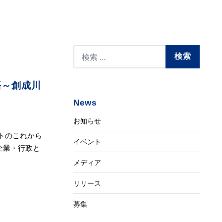
語～創成川
News
お知らせ
ストのこれから
イベント
企業・行政と
メディア
リリース
募集