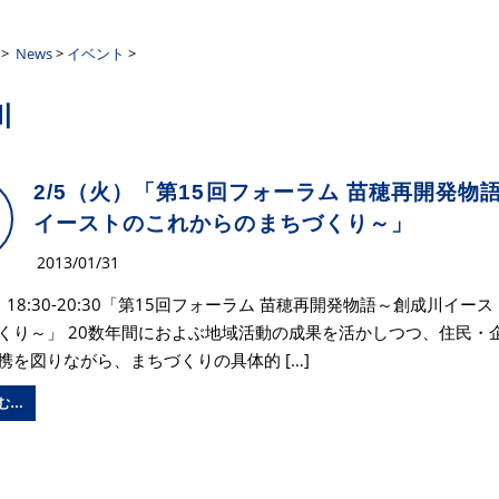
ーザンクロス
>
News
>
イベント
>
川
2/5（火）「第15回フォーラム 苗穂再開発物
イーストのこれからのまちづくり～」
2013/01/31
）18:30-20:30「第15回フォーラム 苗穂再開発物語～創成川イー
くり～」 20数年間におよぶ地域活動の成果を活かしつつ、住民・
携を図りながら、まちづくりの具体的 […]
む…