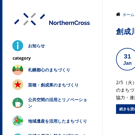
株式会社ノ
ホーム
創成
お知らせ
31
Jan
札幌都心のまちづくり
2/5（火
苗穂・創成東のまちづくり
のまちづ
協力・連
公共空間の活用とリノベーショ
ン
続きを読
地域遺産を活用したまちづくり