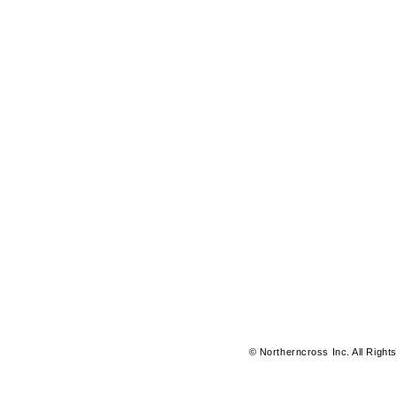
© Northerncross Inc. All Right