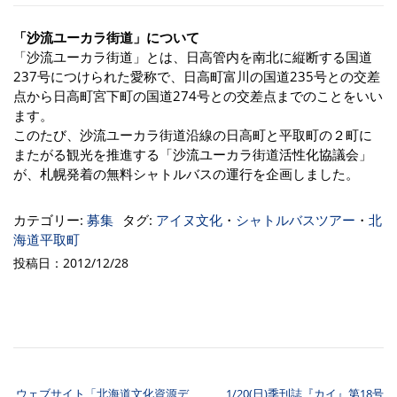
「沙流ユーカラ街道」について
「沙流ユーカラ街道」とは、日高管内を南北に縦断する国道
237号につけられた愛称で、日高町富川の国道235号との交差
点から日高町宮下町の国道274号との交差点までのことをいい
ます。
このたび、沙流ユーカラ街道沿線の日高町と平取町の２町に
またがる観光を推進する「沙流ユーカラ街道活性化協議会」
が、札幌発着の無料シャトルバスの運行を企画しました。
カテゴリー:
募集
タグ:
アイヌ文化
・
シャトルバスツアー
・
北
海道平取町
投稿日：2012/12/28
ウェブサイト「北海道文化資源デ
1/20(日)季刊誌『カイ』第18号
投稿ナビゲーション