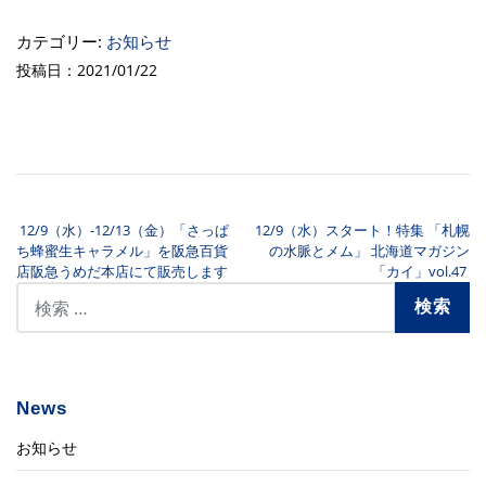
カテゴリー:
お知らせ
投稿日：2021/01/22
12/9（水）-12/13（金）「さっぱ
12/9（水）スタート！特集 「札幌
投稿ナビゲーション
ち蜂蜜生キャラメル」を阪急百貨
の水脈とメム」 北海道マガジン
店阪急うめだ本店にて販売します
「カイ」vol.47
News
お知らせ