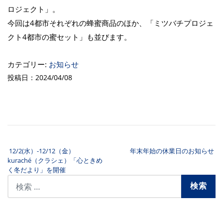
ロジェクト」。
今回は4都市それぞれの蜂蜜商品のほか、「ミツバチプロジェ
クト4都市の蜜セット」も並びます。
カテゴリー:
お知らせ
投稿日：2024/04/08
12/2(水）-12/12（金）
年末年始の休業日のお知らせ
投稿ナビゲーション
kuraché（クラシェ）「心ときめ
く冬だより」を開催