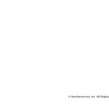
© Northerncross Inc. All Right