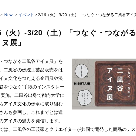
ーザンクロス
>
News
>
イベント
> 2/16（火）-3/20（土）「つなぐ・つながる二風谷アイ
16（火）-3/20（土）「つなぐ・つなが
イヌ展」
・つながる二風谷アイヌ展」を
、二風谷の伝統工芸品販売をは
イヌ文化をつたえる企画展や渋
谷をつなぐ“手紙のインスタレー
を実施。二風谷出身で都内大学に
らアイヌ文化の伝承に取り組む
さんも参画し、これまでとは違
のアイヌの魅力を発信します。
では、二風谷の工芸家とクリエイターが共同で開発した商品のテス