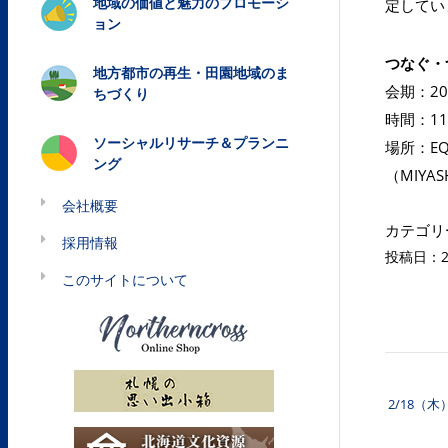
地域の価値と魅力のプロモーシ
定してい
ョン
つなぐ・
地方都市の再生・田園地域のま
会期：20
ちづくり
時間：11
ソーシャルリサーチ＆プランニ
場所：EQ
ング
（MIYAS
会社概要
カテゴリ
採用情報
投稿日：20
このサイトについて
2/18（
投稿