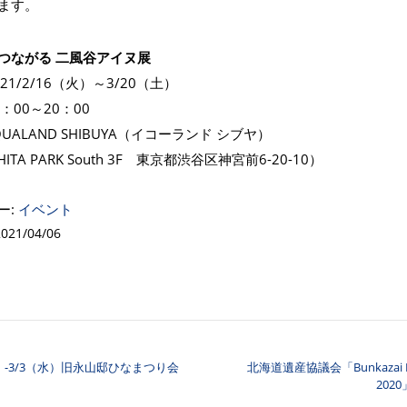
ます。
つながる 二風谷アイヌ展
21/2/16（火）～3/20（土）
：00～20：00
UALAND SHIBUYA（イコーランド シブヤ）
HITA PARK South 3F 東京都渋谷区神宮前6-20-10）
ー:
イベント
21/04/06
木）-3/3（水）旧永山邸ひなまつり会
北海道遺産協議会「Bunkazai Des
ナビゲーション
202