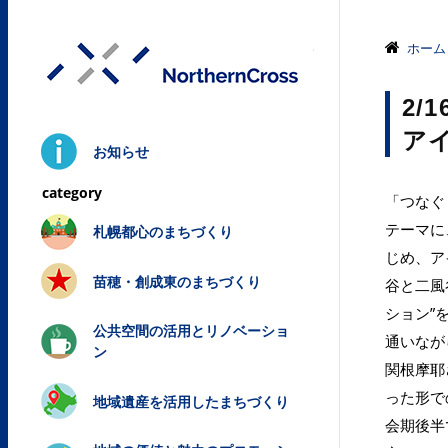
株式会社ノ
ホーム
2/
ア
お知らせ
「つなぐ
テーマに
札幌都心のまちづくり
じめ、ア
苗穂・創成東のまちづくり
谷と二風
ション”
公共空間の活用とリノベーショ
通いなが
ン
関根摩耶
った形で
地域遺産を活用したまちづくり
会期後半