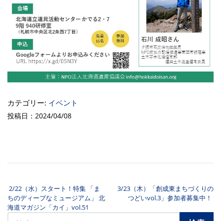
カテゴリー:
イベント
投稿日：2024/04/08
2/22（水）スタート！特集 「ま
3/23（木）「創成東まちづくりの
投稿ナビゲーション
ちのディープなミュージアム」 北
つどいvol.3」参加者募集中！
海道マガジン「カイ」vol.51