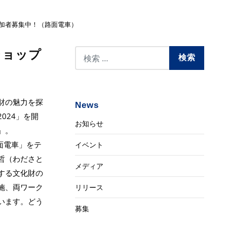
」参加者募集中！（路面電車）
ショップ
財の魅力を探
News
024」を開
お知らせ
」。
面電車」をテ
イベント
哲（わださと
メディア
する文化財の
施、両ワーク
リリース
います。どう
募集