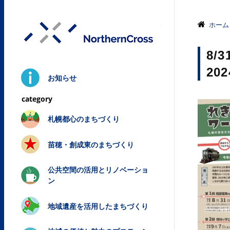
株式会社ノ
ホーム
8/
20
お知らせ
札幌都心のまちづくり
苗穂・創成東のまちづくり
公共空間の活用とリノベーショ
ン
地域遺産を活用したまちづくり