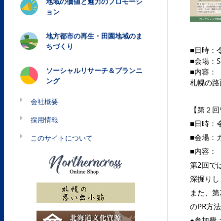
地域の価値と魅力のプロモーシ
ョン
地方都市の再生・田園地域のま
ちづくり
■日時：令
■会場：S
ソーシャルリサーチ＆プランニ
■内容：
ング
札幌の路
会社概要
【第２回
採用情報
■日時：令
■会場：
このサイトについて
■内容：
第2回で
深掘りし
また、第
のPR方
●参加費