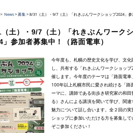
ーザンクロス
>
News
>
募集
> 8/31（土）・9/7（土）「れきぶんワークショップ2024
31（土）・9/7（土）「れきぶんワーク
24」参加者募集中！（路面電車）
今年度も、札幌の歴史文化を学び、文化
し、共有する「れきぶんワークショップ2
催します。今年度のテーマは「路面電車
100年以上札幌市民に愛され続ける「路
ーマに、講師である街歩き研究家の和田
る）さんによる講演を聞いて学び、関連
魅力について話し合います。全２回の実
ショップに参加いただける方を募集して
ぞご参加ください！