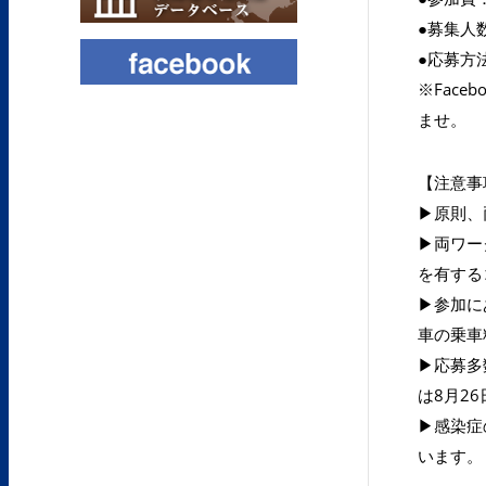
●募集人
●応募方
※Fac
ませ。
【注意事
▶原則、
▶両ワー
を有する
▶参加に
車の乗車
▶応募多
は8月2
▶感染症
います。