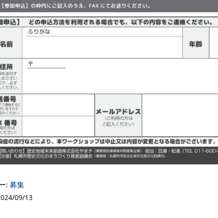
ー:
募集
24/09/13