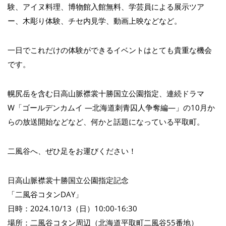
験、アイヌ料理、博物館入館無料、学芸員による展示ツア
ー、木彫り体験、チセ内見学、動画上映などなど。
一日でこれだけの体験ができるイベントはとても貴重な機会
です。
幌尻岳を含む日高山脈襟裳十勝国立公園指定、連続ドラマ
W「ゴールデンカムイ ―北海道刺青囚人争奪編―」の10月か
らの放送開始などなど、何かと話題になっている平取町。
二風谷へ、ぜひ足をお運びください！
日高山脈襟裳十勝国立公園指定記念
「二風谷コタンDAY」
日時：2024.10/13（日）10:00-16:30
場所：二風谷コタン周辺（北海道平取町二風谷55番地）