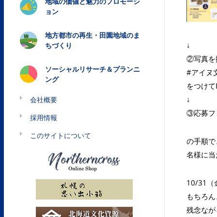
地域の価値と魅力のプロモーシ
ョン
地方都市の再生・田園地域のま
↓
ちづくり
②写真を
ソーシャルリサーチ＆プランニ
#アイヌ
ング
をつけてI
↓
会社概要
③応募フ
採用情報
このサイトについて
の手順で
名様に当
10/3
もちろん、
残念なが