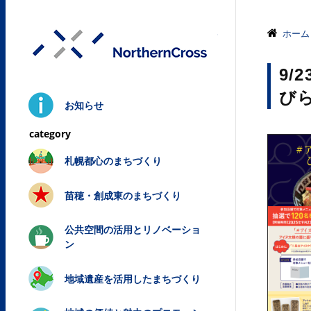
株式会社ノ
ホーム
9/
び
お知らせ
札幌都心のまちづくり
苗穂・創成東のまちづくり
公共空間の活用とリノベーショ
ン
地域遺産を活用したまちづくり