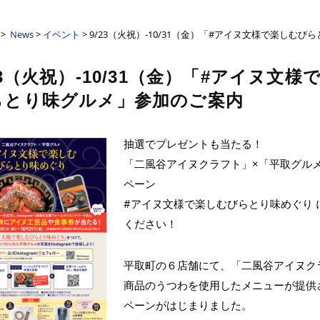
ーザンクロス
>
News
>
イベント
> 9/23（火祝）-10/31（金）「#アイヌ文様で楽しむ
23（火祝）-10/31（金）「#アイヌ文様
らとり味グルメ」参加のご案内
抽選でプレゼントも当たる！
「二風谷アイヌクラフト」×「平取グル
ペーン
#アイヌ文様で楽しむびらとり味めぐり 
ください！
平取町の６店舗にて、「二風谷アイヌク
商品のうつわを使用したメニューが提供
ペーンがはじまりました。