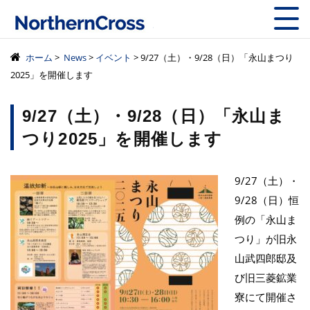
株式会社ノーザン
ホーム
>
News
>
イベント
> 9/27（土）・9/28（日）「永山まつり
2025」を開催します
9/27（土）・9/28（日）「永山ま
つり2025」を開催します
9/27（土）・
9/28（日）恒
例の「永山ま
つり」が旧永
山武四郎邸及
び旧三菱鉱業
寮にて開催さ