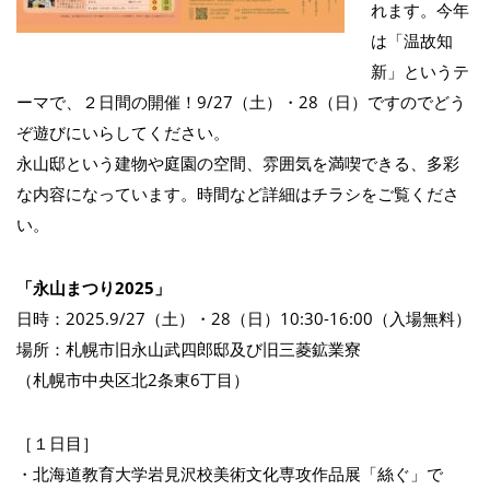
れます。今年
は「温故知
新」というテ
ーマで、２日間の開催！9/27（土）・28（日）ですのでどう
ぞ遊びにいらしてください。
永山邸という建物や庭園の空間、雰囲気を満喫できる、多彩
な内容になっています。時間など詳細はチラシをご覧くださ
い。
「永山まつり2025」
日時：2025.9/27（土）・28（日）10:30-16:00（入場無料）
場所：札幌市旧永山武四郎邸及び旧三菱鉱業寮
（札幌市中央区北2条東6丁目）
［１日目］
・北海道教育大学岩見沢校美術文化専攻作品展「絲ぐ」で