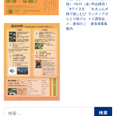
祝）-10/31（金）
申込締切！
「#アイヌ文
「れきぶんボ
様で楽しむび
ランティアガ
らとり味グル
イド講習会」
メ」参加のご
参加者募集
案内