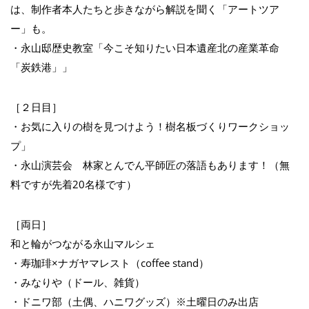
は、制作者本人たちと歩きながら解説を聞く「アートツア
ー」も。
・永山邸歴史教室「今こそ知りたい日本遺産北の産業革命
「炭鉄港」」
［２日目］
・お気に入りの樹を見つけよう！樹名板づくりワークショッ
プ」
・永山演芸会 林家とんでん平師匠の落語もあります！（無
料ですが先着20名様です）
［両日］
和と輪がつながる永山マルシェ
・寿珈琲×ナガヤマレスト（coffee stand）
・みなりや（ドール、雑貨）
・ドニワ部（土偶、ハニワグッズ）※土曜日のみ出店