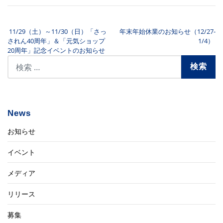
11/29（土）～11/30（日）「さっ
年末年始休業のお知らせ（12/27-
投稿ナビゲーション
されん40周年」＆「元気ショップ
1/4）
20周年」記念イベントのお知らせ
News
お知らせ
イベント
メディア
リリース
募集