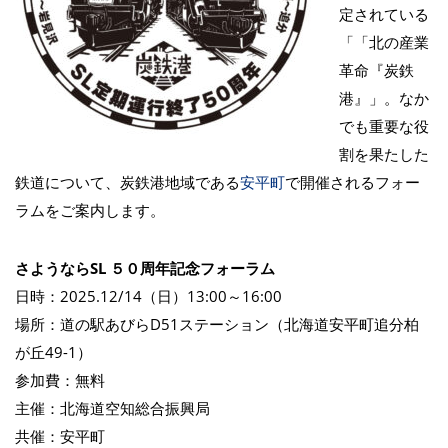
定されている
「「北の産業
革命『炭鉄
港』」。なか
でも重要な役
割を果たした
鉄道について、炭鉄港地域である
安平町
で開催されるフォー
ラムをご案内します。
さようならSL ５０周年記念フォーラム
日時：2025.12/14（日）13:00～16:00
場所：道の駅あびらD51ステーション（北海道安平町追分柏
が丘49-1）
参加費：無料
主催：北海道空知総合振興局
共催：安平町