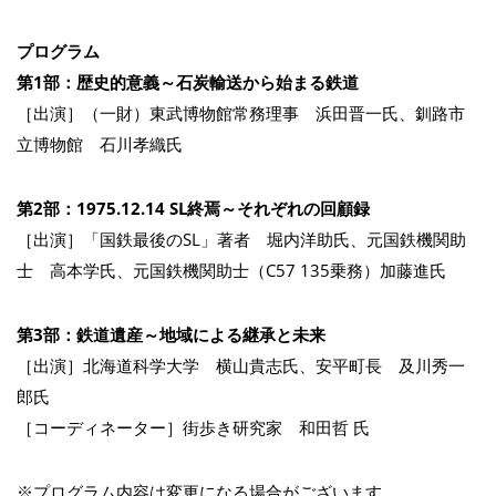
プログラム
第1部：歴史的意義～石炭輸送から始まる鉄道
［出演］（一財）東武博物館常務理事 浜田晋一氏、釧路市
立博物館 石川孝織氏
第2部：1975.12.14 SL終焉～それぞれの回顧録
［出演］「国鉄最後のSL」著者 堀内洋助氏、元国鉄機関助
士 高本学氏、元国鉄機関助士（C57 135乗務）加藤進氏
第3部：鉄道遺産～地域による継承と未来
［出演］北海道科学大学 横山貴志氏、安平町長 及川秀一
郎氏
［コーディネーター］街歩き研究家 和田哲 氏
※プログラム内容は変更になる場合がございます