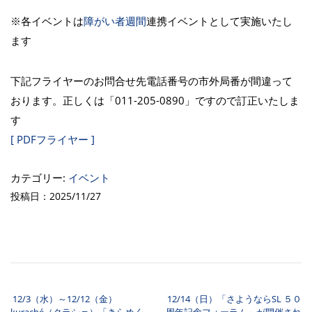
※各イベントは
障がい者週間
連携イベントとして実施いたし
ます
下記フライヤーのお問合せ先電話番号の市外局番が間違って
おります。正しくは「011-205-0890」ですので訂正いたしま
す
[ PDFフライヤー ]
カテゴリー:
イベント
投稿日：2025/11/27
12/3（水）～12/12（金）
12/14（日）「さようならSL ５０
投稿ナビゲーション