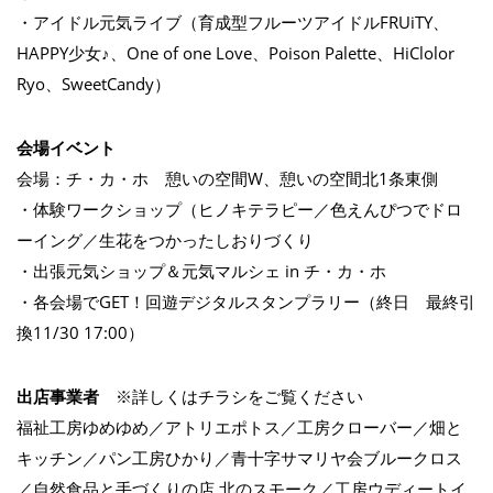
・アイドル元気ライブ（育成型フルーツアイドルFRUiTY、
HAPPY少女♪、One of one Love、Poison Palette、HiClolor
Ryo、SweetCandy）
会場イベント
会場：チ・カ・ホ 憩いの空間W、憩いの空間北1条東側
・体験ワークショップ（ヒノキテラピー／色えんぴつでドロ
ーイング／生花をつかったしおりづくり
・出張元気ショップ＆元気マルシェ in チ・カ・ホ
・各会場でGET！回遊デジタルスタンプラリー（終日 最終引
換11/30 17:00）
出店事業者
※詳しくはチラシをご覧ください
福祉工房ゆめゆめ／アトリエポトス／工房クローバー／畑と
キッチン／パン工房ひかり／青十字サマリヤ会ブルークロス
／自然食品と手づくりの店 北のスモーク／工房ウディートイ