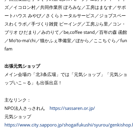
ズ／イコロン村／共同作業所 ぽろみな／工房はまなす／サポ
ートハウス みやび／さくらトータルサービス／ジョブスペー
スわくラボ／手づくり雑貨 ビーイング／工房ぶら里／コン・
ブリオ ひだまり／みのりて／be,coffee stand／百年の森 函館
／Mo’to-ma’chi／猫かふぇ準備室／ぽから／ここちぐら／fun
fam
出張元気ショップ
メイン会場の「北3条広場」では「元気ショップ」「元気ショ
ップいこ～る」も出張出店！
主なリンク：
NPO法人さっされん
https://sassaren.or.jp/
元気ショップ
https://www.city.sapporo.jp/shogaifukushi/syurou/genkishop.