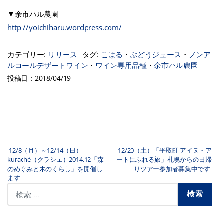
▼余市ハル農園
http://yoichiharu.wordpress.com/
カテゴリー:
リリース
タグ:
こはる
・
ぶどうジュース
・
ノンア
ルコールデザートワイン
・
ワイン専用品種
・
余市ハル農園
投稿日：2018/04/19
12/8（月）～12/14（日）
12/20（土）「平取町 アイヌ・ア
投稿ナビゲーション
kuraché（クラシェ）2014.12「森
ートにふれる旅」札幌からの日帰
のめぐみと木のくらし」を開催し
りツアー参加者募集中です
ます