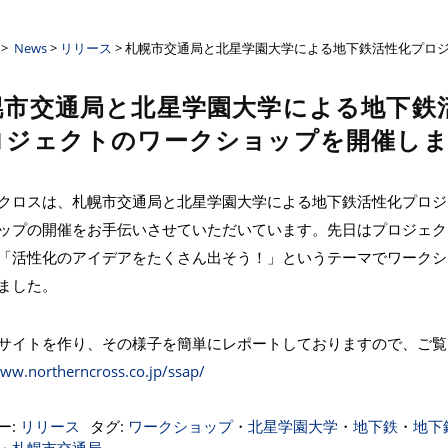
ーザンクロス
>
News
>
リリース
> 札幌市交通局と北星学園大学による地下鉄活性化プロ
幌市交通局と北星学園大学による地下鉄
ロジェクトのワークショップを開催し
クロスは、札幌市交通局と北星学園大学による地下鉄活性化プロジ
ップの開催をお手伝いさせていただいています。先日はプロジェク
「活性化のアイデアをたくさん出そう！」というテーマでワークシ
ました。
サイトを作り、その様子を簡単にレポートしておりますので、ご覧
www.northerncross.co.jp/ssap/
ー:
リリース
タグ:
ワークショップ
・
北星学園大学
・
地下鉄
・
地下