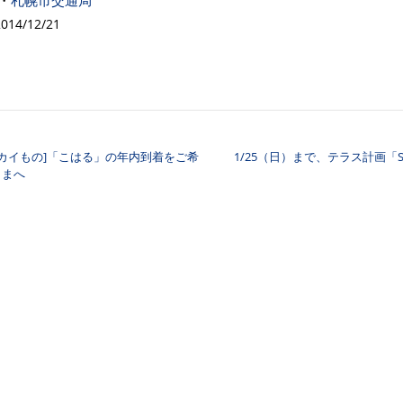
・
札幌市交通局
14/12/21
カイもの]「こはる」の年内到着をご希
1/25（日）まで、テラス計画「Sap
ナビゲーション
さまへ