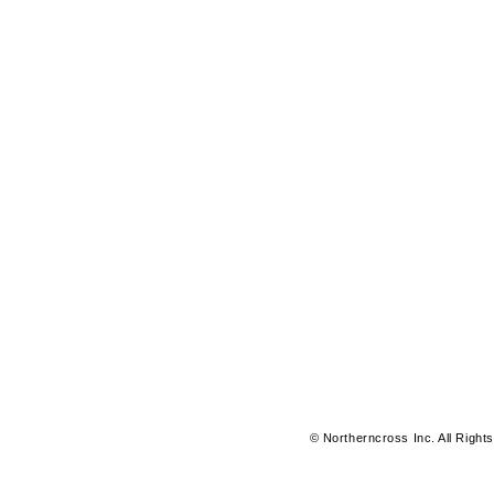
© Northerncross Inc. All Right