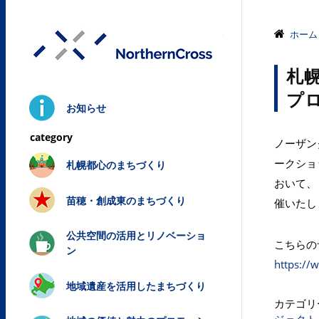
株式会社ノ
ホーム
札
プ
お知らせ
ノーザン
ークショ
札幌都心のまちづくり
おいて、
苗穂・創成東のまちづくり
催いたし
公共空間の活用とリノベーショ
こちらの
ン
https://
地域遺産を活用したまちづくり
カテゴリ