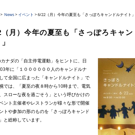
ーザンクロス
>
News
>
イベント
> 6/22（月）今年の夏至も「さっぽろキャンドルナイト
/22（月）今年の夏至も「さっぽろキャ
ト」
年のカナダの「自主停電運動」をヒントに、日
003年に「１００００００人のキャンドルナ
して全国に広まった「キャンドルナイト」で
幌では、「夏至の夜８時から10時まで、電気
、スローな夜を過ごそう」という呼びかけの
ベント主催者やレストランが様々な形で開催
ントや参加の形のものを「さっぽろキャンド
」と総称しています。