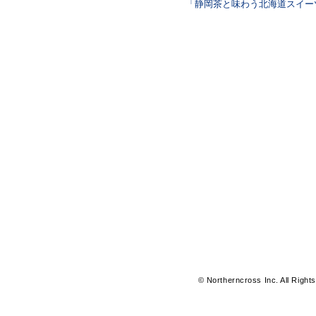
「静岡茶と味わう北海道スイー
© Northerncross Inc. All Right