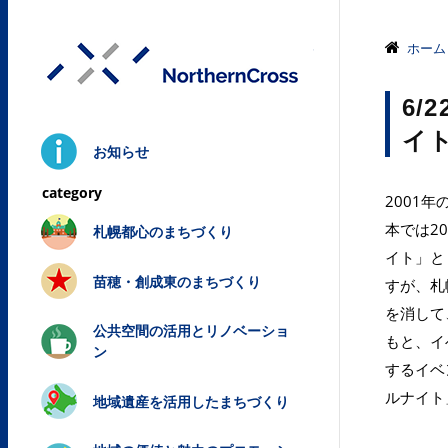
株式会社ノ
ホーム
6
イ
お知らせ
2001
本では2
札幌都心のまちづくり
イト」と
苗穂・創成東のまちづくり
すが、札
を消して
公共空間の活用とリノベーショ
もと、イ
ン
するイベ
ルナイト
地域遺産を活用したまちづくり