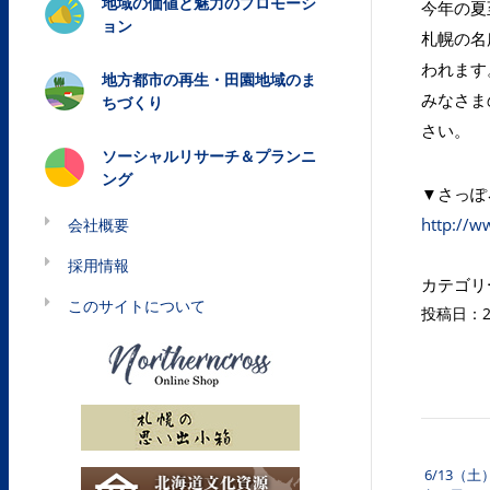
地域の価値と魅力のプロモーシ
今年の夏
ョン
札幌の名
われます
地方都市の再生・田園地域のま
みなさま
ちづくり
さい。
ソーシャルリサーチ＆プランニ
ング
▼さっぽ
http://w
会社概要
採用情報
カテゴリ
このサイトについて
投稿日：20
6/13（
投稿