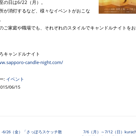
至の日は6/22（月）。
所が消灯するなど、様々なイベントがおこな
。
のご家庭や職場でも、それぞれのスタイルでキャンドルナイトをお
ろキャンドルナイト
ww.sapporo-candle-night.com/
ー:
イベント
15/06/15
土）-6/26（金）「さっぽろスケッチ散
7/6（月）～7/12（日）kur
ナビゲーション