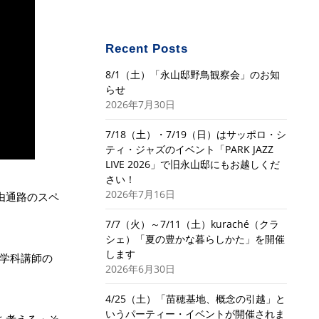
Recent Posts
8/1（土）「永山邸野鳥観察会」のお知
らせ
2026年7月30日
7/18（土）・7/19（日）はサッポロ・シ
ティ・ジャズのイベント「PARK JAZZ
LIVE 2026」で旧永山邸にもお越しくだ
さい！
2026年7月16日
由通路のスペ
7/7（火）～7/11（土）kuraché（クラ
シェ）「夏の豊かな暮らしかた」を開催
します
学科講師の
2026年6月30日
4/25（土）「苗穂基地、概念の引越」と
いうパーティー・イベントが開催されま