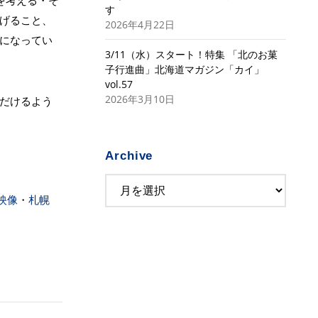
を考える・そ
す
げること、
2026年4月22日
になってい
3/11（水）スタート！特集 「北のお菓
子行進曲」北海道マガジン「カイ」
vol.57
2026年3月10日
ただけるよう
Archive
映像
・
札幌