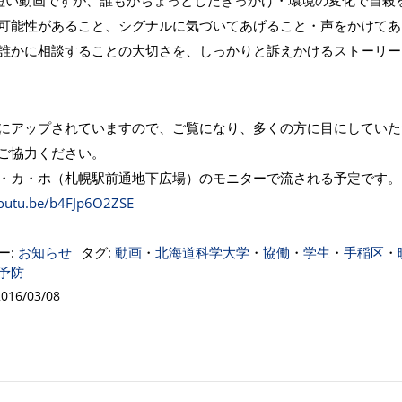
短い動画ですが、誰もがちょっとしたきっかけ・環境の変化で自殺
可能性があること、シグナルに気づいてあげること・声をかけてあ
誰かに相談することの大切さを、しっかりと訴えかけるストーリー
ubeにアップされていますので、ご覧になり、多くの方に目にしてい
ご協力ください。
・カ・ホ（札幌駅前通地下広場）のモニターで流される予定です。
youtu.be/b4FJp6O2ZSE
ー:
お知らせ
タグ:
動画
・
北海道科学大学
・
協働
・
学生
・
手稲区
・
予防
16/03/08