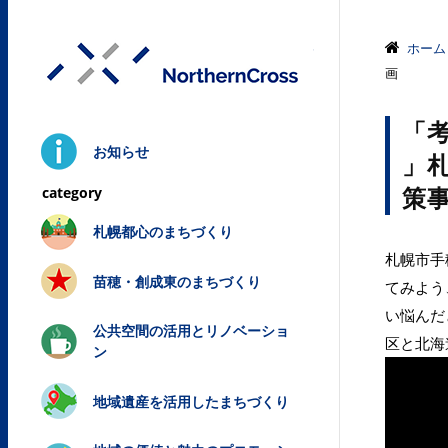
株式会社ノ
ホーム
画
「
お知らせ
」
策
札幌都心のまちづくり
札幌市手
苗穂・創成東のまちづくり
てみよう
い悩んだ
公共空間の活用とリノベーショ
区と北海
ン
地域遺産を活用したまちづくり