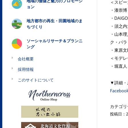
地域の価値と魅力のプロモーシ
＜スピー
ョン
・漆崇博
・DAI
地方都市の再生・田園地域のま
・須之内
ちづくり
・山本理
ソーシャルリサーチ＆プランニ
ク・パラ
ング
・東原文郎
＜モデレ
会社概要
・堀直人（
採用情報
このサイトについて
▼詳細・お問
Faceb
カテゴリ
投稿日：20