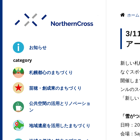
株式会社ノ
ホーム
3/
ア
お知らせ
新しい札
なぐスポ
札幌都心のまちづくり
開催しま
苗穂・創成東のまちづくり
ンルのス
「新しい
公共空間の活用とリノベーショ
ン
「雪がつ
日時：201
地域遺産を活用したまちづくり
会場：Sa