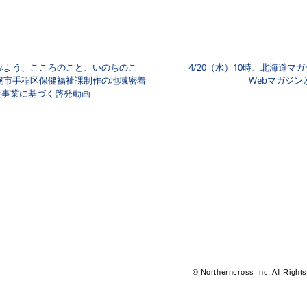
みよう、こころのこと、いのちのこ
4/20（水）10時、北海道マ
ナビゲーション
幌市手稲区保健福祉課制作の地域密着
Webマガジ
策事業に基づく啓発動画
© Northerncross Inc. All Right