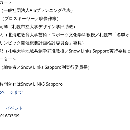
カー＞
（一般社団法人AISプランニング代表）
GO（プロスキーヤー／映像作家）
元洋（札幌市立大学デザイン学部助教）
人（北海道教育大学芸術・スポーツ文化学科教授／札幌市「冬季オ
リンピック開催概要計画検討委員会」委員）
（札幌大学地域共創学群准教授／Snow Links Sapporo実行委員
ーター＞
編集者／Snow Links Sapporo副実行委員長）
合せはSnow LINKS Sapporo
ookページまで
ー:
イベント
16/03/09