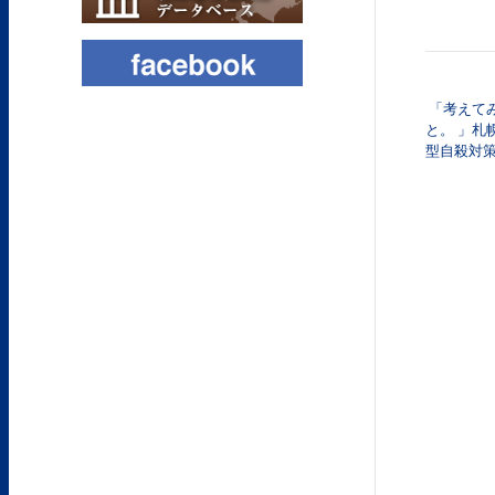
「考えて
投稿
と。 」札
型自殺対