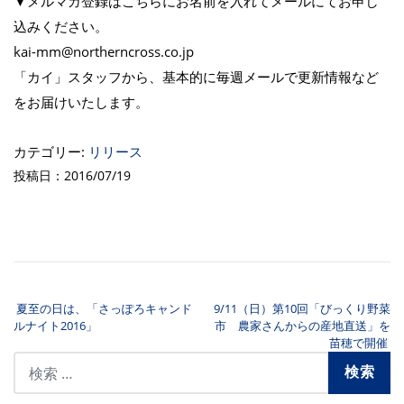
▼メルマガ登録はこちらにお名前を入れてメールにてお申し
込みください。
kai-mm@northerncross.co.jp
「カイ」スタッフから、基本的に毎週メールで更新情報など
をお届けいたします。
カテゴリー:
リリース
投稿日：2016/07/19
夏至の日は、「さっぽろキャンド
9/11（日）第10回「びっくり野菜
投稿ナビゲーション
ルナイト2016」
市 農家さんからの産地直送」を
苗穂で開催